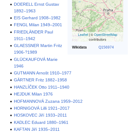
DOERELL Ernst Gustav
1892–1963
EIS Gerhard 1908–1982
FENGL Milan 1949–2001
FRIEDLÄNDER Paul
Leaflet
| ©
OpenStreetMap
1911–1942
contributors
GLAESSNER Martin Fritz
Wikidata
Q156974
1906-?1989
GLÜCKAUFOVÁ Marie
1946
GUTMANN Arnošt 1910–1977
GÄRTNER Fritz 1882–1958
HANZLÍČEK Otto 1911–1940
HEJDUK Milan 1976
HOFMANNOVÁ Zuzana 1959–2012
HORNIGOVÁ Lilli 1921–2017
HOSKOVEC Jiří 1933–2011
KADLEC Eduard 1880–1961
KAFTAN Jiří 1935–2011