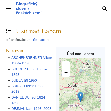
Přeskočit
Biografický
na
slovník
Hlavní menu
Hle
obsah
českých zemí
Ústí nad Labem
Přepnout obsah
(přesměrováno z
Ústí n. Labem
)
Narození
Ústí nad Labem
ASCHENBRENNER Viktor
1904–1996
+
BRUDER Anton 1898–
−
1893
BUBLA Jiří 1950
BUKAČ Luděk 1935–
2019
DANIEL Wenzel 1824–
1895
DEJMAL Ivan 1946–2008