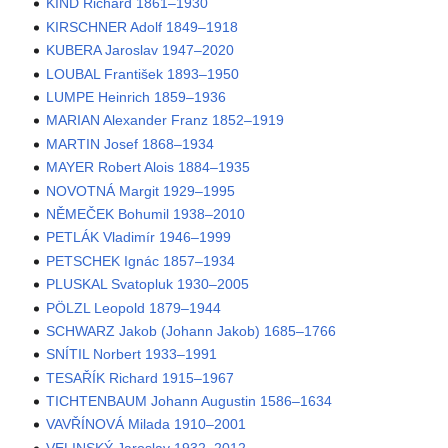
KIND Richard 1861–1930
KIRSCHNER Adolf 1849–1918
KUBERA Jaroslav 1947–2020
LOUBAL František 1893–1950
LUMPE Heinrich 1859–1936
MARIAN Alexander Franz 1852–1919
MARTIN Josef 1868–1934
MAYER Robert Alois 1884–1935
NOVOTNÁ Margit 1929–1995
NĚMEČEK Bohumil 1938–2010
PETLÁK Vladimír 1946–1999
PETSCHEK Ignác 1857–1934
PLUSKAL Svatopluk 1930–2005
PÖLZL Leopold 1879–1944
SCHWARZ Jakob (Johann Jakob) 1685–1766
SNÍTIL Norbert 1933–1991
TESAŘÍK Richard 1915–1967
TICHTENBAUM Johann Augustin 1586–1634
VAVŘÍNOVÁ Milada 1910–2001
VELINSKÝ Jaroslav 1932–2012