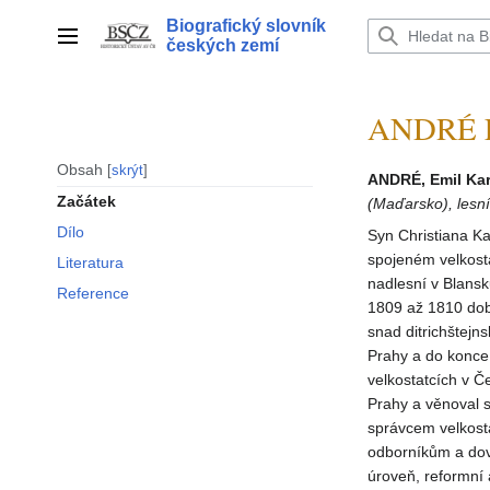
Přeskočit
Biografický slovník
na
Hlavní menu
českých zemí
obsah
ANDRÉ Em
Obsah
skrýt
ANDRÉ, Emil Kar
Začátek
(Maďarsko), lesní
Dílo
Syn Christiana Ka
spojeném velkost
Literatura
nadlesní v Blansk
Reference
1809 až 1810 dob
snad ditrichštejn
Prahy a do konce 
velkostatcích v Č
Prahy a věnoval s
správcem velkost
odborníkům a dovr
úroveň, reformní