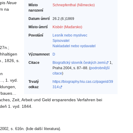
opis
Neue
Místo
Schnepfenthal (Německo)
em na
narození
Datum úmrtí
26.2.(6.)1869
Místo úmrtí
Kisbér (Maďarsko)
Povolání
Lesník nebo myslivec‎
Spisovatel‎
Nakladatel nebo vydavatel‎
27n.;
hhaltigen
Významnost
D
., 1826, s.
Citace
Biografický slovník českých zemí
1,
Praha 2004, s. 87–88. (
podrobnější
en
citace
)
…, 1. vyd.
Trvalý
https://biography.hiu.cas.cz/pageid/39
aldungen,
odkaz
314
kerbaues…
aches, Zeit, Arbeit und Geld ersparendes Verfahren bei
deň 1. vyd. 1844.
02, s. 616n. (kde další literatura).