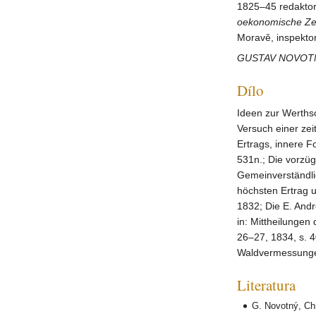
1825–45 redakt
oekonomische
Ze
Moravě, inspektor
GUSTAV NOVOT
Dílo
Ideen zur Werths
Versuch einer zei
Ertrags, innere Fo
531n.; Die vorzüg
Gemeinverständlic
höchsten Ertrag u
1832; Die E. And
in: Mittheilungen
26–27, 1834, s. 4
Waldvermessungen
Literatura
G. Novotný, Chr