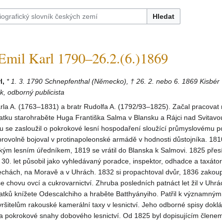
Hledat
il Karl 1790–26.2.(6.)1869
l,
* 1. 3. 1790 Schnepfenthal (Německo), † 26. 2. nebo 6. 1869 Kisbér
k, odborný publicista
rla A. (1763–1831) a bratr Rudolfa A. (1792/93–1825). Začal pracovat
atku starohraběte Huga Františka Salma v Blansku a Rájci nad Svitavo
u se zasloužil o pokrokové lesní hospodaření sloužící průmyslovému p
rovolně bojoval v protinapoleonské armádě v hodnosti důstojníka. 181
ským lesním úředníkem, 1819 se vrátil do Blanska k Salmovi. 1825 přesí
30. let působil jako vyhledávaný poradce, inspektor, odhadce a taxáto
echách, na Moravě a v Uhrách. 1832 si propachtoval dvůr, 1836 zakoupi
e chovu ovcí a cukrovarnictví. Zhruba posledních patnáct let žil v Uhrá
atků knížete Odescalchiho a hraběte Batthyányiho. Patřil k významným
šitelům rakouské kamerální taxy v lesnictví. Jeho odborné spisy doklá
 a pokrokové snahy dobového lesnictví. Od 1825 byl dopisujícím člene