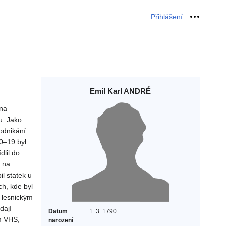
Přihlášení
Osobní 
Emil Karl ANDRÉ
 na
u. Jako
odnikání.
0–19 byl
dlil do
r na
l statek u
ch, kde byl
 lesnickým
dají
Datum
1. 3. 1790
m VHS,
narození