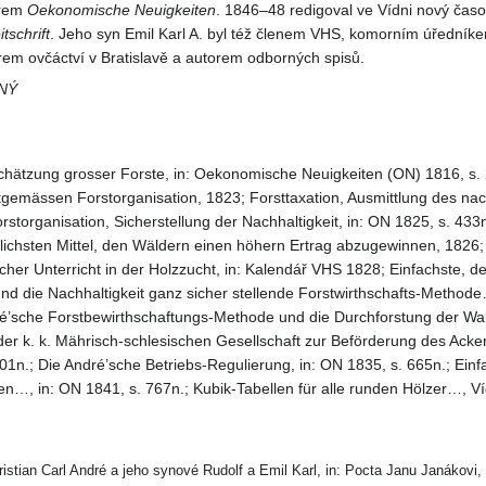
orem
Oekonomische
Neuigkeiten
. 1846–48 redigoval ve Vídni nový čas
itschrift
. Jeho syn Emil Karl A. byl též členem VHS, komorním úředník
em ovčáctví v Bratislavě a autorem odborných spisů.
NÝ
chätzung grosser Forste, in: Oekonomische Neuigkeiten (ON) 1816, s. 
tgemässen Forstorganisation, 1823; Forsttaxation, Ausmittlung des nac
rstorganisation, Sicherstellung der Nachhaltigkeit, in: ON 1825, s. 433n
lichsten Mittel, den Wäldern einen höhern Ertrag abzugewinnen, 1826;
her Unterricht in der Holzzucht, in: Kalendář VHS 1828; Einfachste, d
nd die Nachhaltigkeit ganz sicher stellende Forstwirthschafts-Methode
ré’sche Forstbewirthschaftungs-Methode und die Durchforstung der W
 der k. k. Mährisch-schlesischen Gesellschaft zur Beförderung des Ac
01n.; Die André’sche Betriebs-Regulierung, in: ON 1835, s. 665n.; Einf
…, in: ON 1841, s. 767n.; Kubik-Tabellen für alle runden Hölzer…, Ví
istian Carl André a jeho synové Rudolf a Emil Karl, in: Pocta Janu Janákovi, 20