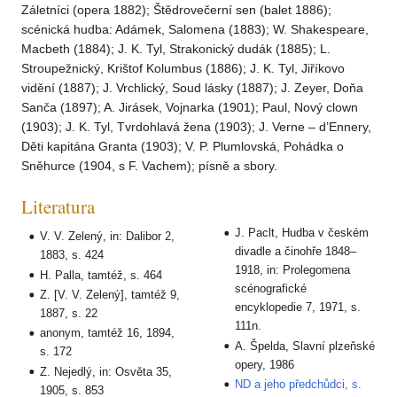
Záletníci (opera 1882); Štědrovečerní sen (balet 1886);
scénická hudba: Adámek, Salomena (1883); W. Shakespeare,
Macbeth (1884); J. K. Tyl, Strakonický dudák (1885); L.
Stroupežnický, Krištof Kolumbus (1886); J. K. Tyl, Jiříkovo
vidění (1887); J. Vrchlický, Soud lásky (1887); J. Zeyer, Doňa
Sanča (1897); A. Jirásek, Vojnarka (1901); Paul, Nový clown
(1903); J. K. Tyl, Tvrdohlavá žena (1903); J. Verne – d’Ennery,
Děti kapitána Granta (1903); V. P. Plumlovská, Pohádka o
Sněhurce (1904, s F. Vachem); písně a sbory.
Literatura
J. Paclt, Hudba v českém
V. V. Zelený, in: Dalibor 2,
divadle a činohře 1848–
1883, s. 424
1918, in: Prolegomena
H. Palla, tamtéž, s. 464
scénografické
Z. [V. V. Zelený], tamtéž 9,
encyklopedie 7, 1971, s.
1887, s. 22
111n.
anonym, tamtéž 16, 1894,
A. Špelda, Slavní plzeňské
s. 172
opery, 1986
Z. Nejedlý, in: Osvěta 35,
ND a jeho předchůdci, s.
1905, s. 853