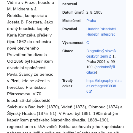
Vídni a v Praze, housle u
narození
M. Mildnera a J.
Datum úmrtí
2. 8. 1905
Řebíčka, kompozici u
Místo úmrtí
Praha
Josefa B. Förstera. Jako
druhý houslista kapely
Povolání
Hudební skladatel‎
Hudební interpret‎
Karla Komzáka přešel v
říjnu 1862 do orchestru
Významnost
C
nově otevřeného
Citace
Biografický slovník
Prozatímního divadla.
českých zemí
1,
Od 1868 byl kapelníkem
Praha 2004, s. 99–
100. (
podrobnější
divadelní společnosti
citace
)
Pavla Švandy ze Semčic
v Plzni, kde se oženil s
Trvalý
https://biography.hiu.c
odkaz
as.cz/pageid/3938
herečkou Františkou
6
Pštrossovou. V 70.
letech střídal působiště:
Salcburk a Bad Ischl (1870), Vídeň (1873), Olomouc (1874) a
Štýrský Hradec (1875–81). V Praze byl 1881–1905 druhým
kapelníkem pražského Národního divadla, 1888–1901
regenschorim u křižovníků. Kritika oceňovala jeho kapelnickou