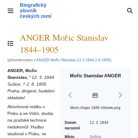
Přeskočit
Biografický
na
slovník
Hlavní menu
Hle
obsah
českých zemí
ANGER Mořic Stanislav
Přepnout obsah
1844–1905
(přesměrováno z
ANGER Mořic Stanislav 12.3.1844-2.8.1905
)
ANGER, Mořic
Mořic Stanislav ANGER
Stanislav,
* 12. 3. 1844
Sušice, † 2. 8. 1905
Praha, dirigent, hudební
skladatel
Absolvoval reálku v
Moric Anger 1885 Vilimek.png
Písku a ve Vídni, studia
na pražské technice
Datum
12. 3. 1844
nedokončil. Hudbu
narození
studoval v Písku, ve
Místo
Sušice