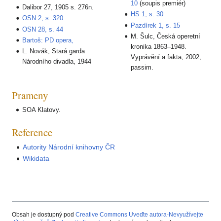
10
(soupis premiér)
Dalibor 27, 1905 s. 276n.
HS 1, s. 30
OSN 2, s. 320
Pazdírek 1, s. 15
OSN 28, s. 44
M. Šulc, Česká operetní
Bartoš: PD opera,
kronika 1863–1948.
L. Novák, Stará garda
Vyprávění a fakta, 2002,
Národního divadla, 1944
passim.
Prameny
SOA Klatovy.
Reference
Autority Národní knihovny ČR
Wikidata
Obsah je dostupný pod
Creative Commons Uveďte autora-Nevyužívejte