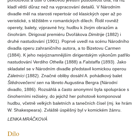
pohotovost a úsilí o celkovou jevištní působivost díla, na niž
kladl větší důraz než na vypracování detailů. V Národním
divadle měl na starosti repertoár od klasických oper až po
veristické, s těžištěm v romantických dílech. Řídil rovněž
operety, balety, výpravné hry, hudbu k živým obrazům a
činohrám. Dirigoval premiéru Dvořákova
Dimitrije
(1882) i
druhé nastudování (1901). Poprvé uvedl na scénu Národního
divadla operu zahraničního autora, a to Bizetovu
Carmen
(1884). K jeho nejvýznamnějším dirigentským výkonům patřilo
nastudování Verdiho
Othella
(1888) a
Falstaffa
(1893). Jako
skladatel se v Národním divadle představil komickou operou
Záletníci
(1882). Značné obliby dosáhl A. pohádkový balet
Štědrovečerní
sen
na libreto Augustina Bergra (Národní
divadlo, 1886). Rozsáhlá a často anonymní byla spolupráce s
činoherními režiséry, do jejichž her pohotově komponoval
hudbu, včetně velkých baletních a tanečních čísel (mj. ke hrám
W. Shakespeara). Zvláště úspěšný byl v komickém žánru.
LENKA MRÁČKOVÁ
Dílo