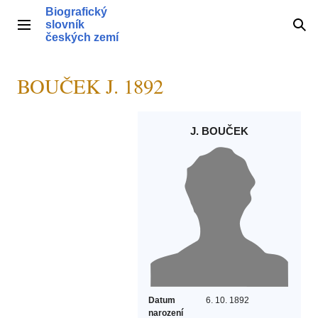
Přeskočit
Biografický
na
slovník
Hlavní menu
Hle
obsah
českých zemí
BOUČEK J. 1892
J. BOUČEK
Datum
6. 10. 1892
narození