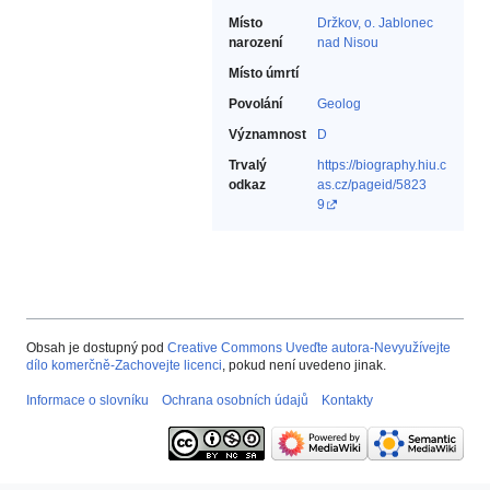
Místo
Držkov, o. Jablonec
narození
nad Nisou
Místo úmrtí
Povolání
Geolog‎
Významnost
D
Trvalý
https://biography.hiu.c
odkaz
as.cz/pageid/5823
9
Obsah je dostupný pod
Creative Commons Uveďte autora-Nevyužívejte
dílo komerčně-Zachovejte licenci
, pokud není uvedeno jinak.
Informace o slovníku
Ochrana osobních údajů
Kontakty