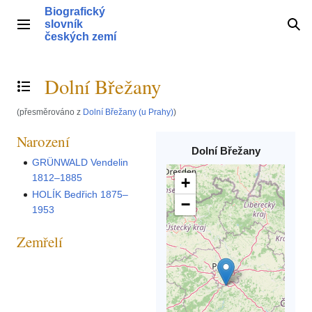
Přeskočit
Biografický
na
slovník
Hlavní menu
Hle
obsah
českých zemí
Dolní Břežany
Přepnout obsah
(přesměrováno z
Dolní Břežany (u Prahy)
)
Narození
Dolní Břežany
GRÜNWALD Vendelin
1812–1885
+
HOLÍK Bedřich 1875–
−
1953
Zemřelí