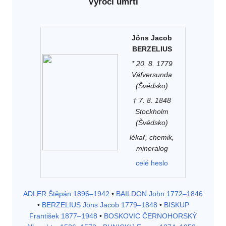
Výročí úmrtí
Jöns Jacob
BERZELIUS
* 20. 8. 1779
Väfversunda
(Švédsko)
† 7. 8. 1848
Stockholm
(Švédsko)
lékař, chemik,
mineralog
celé heslo
ADLER Štěpán 1896–1942
•
BAILDON John 1772–1846
•
BERZELIUS Jöns Jacob 1779–1848
•
BISKUP
František 1877–1948
•
BOSKOVIC ČERNOHORSKÝ