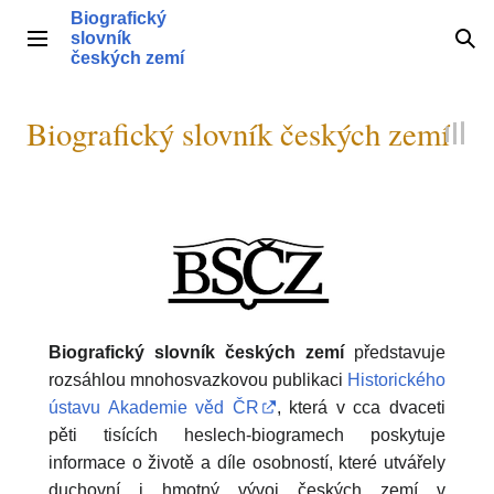
Přeskočit
Biografický
na
slovník
Hlavní menu
Hle
obsah
českých zemí
Biografický slovník českých zemí
Biografický slovník českých zemí
představuje
rozsáhlou mnohosvazkovou publikaci
Historického
ústavu Akademie věd ČR
, která v cca dvaceti
pěti tisících heslech-biogramech poskytuje
informace o životě a díle osobností, které utvářely
duchovní i hmotný vývoj českých zemí v