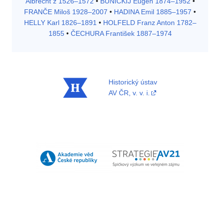
Albrecht z 1526–1572
•
BUNICKIJ Eugen 1874–1952
•
FRANČE Miloš 1928–2007
•
HADINA Emil 1885–1957
•
HELLY Karl 1826–1891
•
HOLFELD Franz Anton 1782–
1855
•
ČECHURA František 1887–1974
Historický ústav
AV ČR, v. v. i.