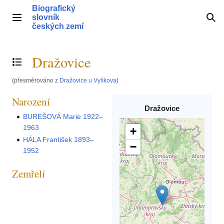
Přeskočit
Biografický
na
slovník
Hlavní menu
Hle
obsah
českých zemí
Dražovice
Přepnout obsah
(přesměrováno z
Dražovice u Vyškova
)
Narození
Dražovice
BUREŠOVÁ Marie 1922–
1963
+
HÁLA František 1893–
−
1952
Zemřelí