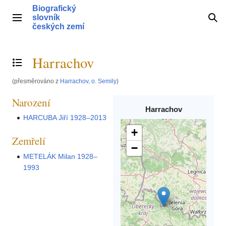
Přeskočit
Biografický
na
slovník
Hlavní menu
Hle
obsah
českých zemí
Harrachov
Přepnout obsah
(přesměrováno z
Harrachov, o. Semily
)
Narození
Harrachov
HARCUBA Jiří 1928–2013
+
Zemřelí
−
METELÁK Milan 1928–
1993