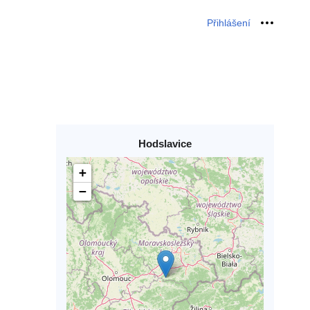
Přihlášení
Osobní 
Hodslavice
+
−