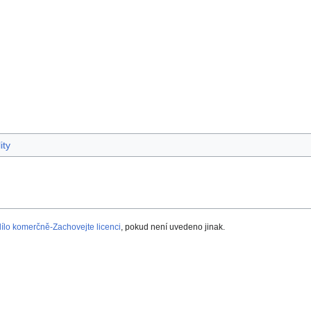
ity
lo komerčně-Zachovejte licenci
, pokud není uvedeno jinak.