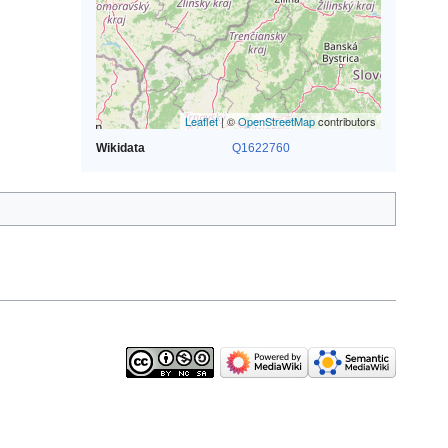
Leaflet
| ©
OpenStreetMap
contributors
Wikidata
Q1622760