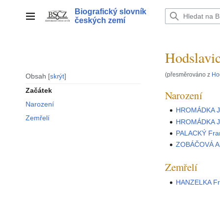
Přeskočit
Biografický slovník
na
Hlavní menu
českých zemí
obsah
Hodslavi
(přesměrováno z
Hod
Obsah
skrýt
Začátek
Narození
Narození
HROMÁDKA Jo
Zemřelí
HROMÁDKA Jo
PALACKÝ Fran
ZOBÁČOVÁ Al
Zemřelí
HANZELKA Fr