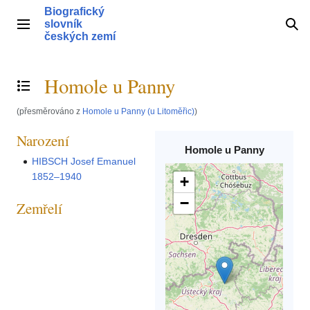
Přeskočit
Biografický
na
slovník
Hlavní menu
Hle
obsah
českých zemí
Homole u Panny
Přepnout obsah
(přesměrováno z
Homole u Panny (u Litoměřic)
)
Narození
Homole u Panny
HIBSCH Josef Emanuel
1852–1940
+
−
Zemřelí