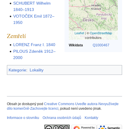
SCHUBERT Wilhelm
1840–1913
VOTOČEK Emil 1872–
1950
Leaflet
| ©
OpenStreetMap
Zemřelí
contributors
LORENZ Franz I. 1840
Wikidata
Q1000467
PILOUS Zdeněk 1912–
2000
Kategorie
:
Lokality
Obsah je dostupný pod
Creative Commons Uveďte autora-Nevyužívejte
dílo komerčně-Zachovejte licenci
, pokud není uvedeno jinak.
Informace o slovníku
Ochrana osobních údajů
Kontakty