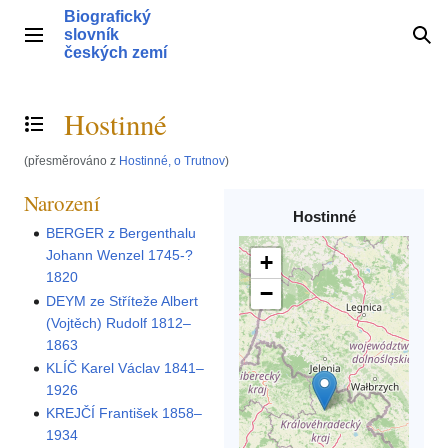
Přeskočit
Biografický
na
slovník
Hlavní menu
Hle
obsah
českých zemí
Hostinné
Přepnout obsah
(přesměrováno z
Hostinné, o Trutnov
)
Narození
Hostinné
BERGER z Bergenthalu
Johann Wenzel 1745-?
+
1820
−
DEYM ze Stříteže Albert
(Vojtěch) Rudolf 1812–
1863
KLÍČ Karel Václav 1841–
1926
KREJČÍ František 1858–
1934