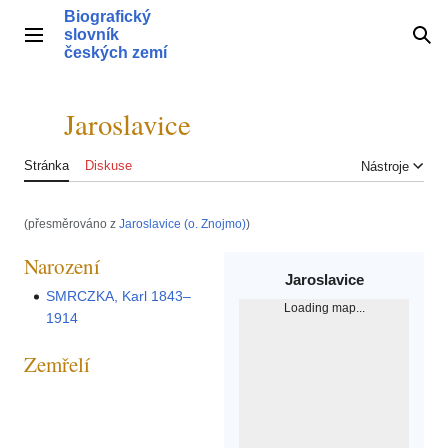
Přeskočit
Biografický
na
slovník
Hlavní menu
Hle
obsah
českých zemí
Jaroslavice
Přepnout obsah
Stránka
Diskuse
Nástroje
(přesměrováno z
Jaroslavice (o. Znojmo)
)
Narození
Jaroslavice
SMRCZKA, Karl 1843–
Loading map...
1914
Zemřelí