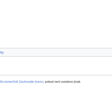
ity
lo komerčně-Zachovejte licenci
, pokud není uvedeno jinak.