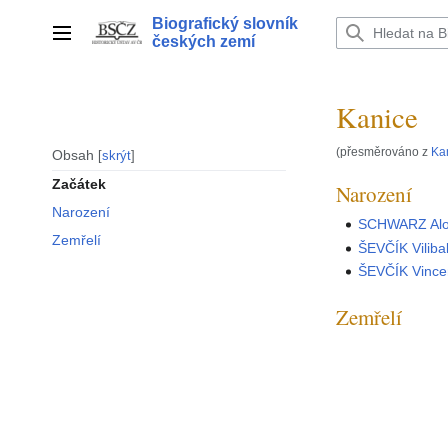
Přeskočit
Biografický slovník
na
Hlavní menu
českých zemí
obsah
Kanice
(přesměrováno z
Ka
Obsah
skrýt
Začátek
Narození
Narození
SCHWARZ Alo
Zemřelí
ŠEVČÍK Vilib
ŠEVČÍK Vinc
Zemřelí