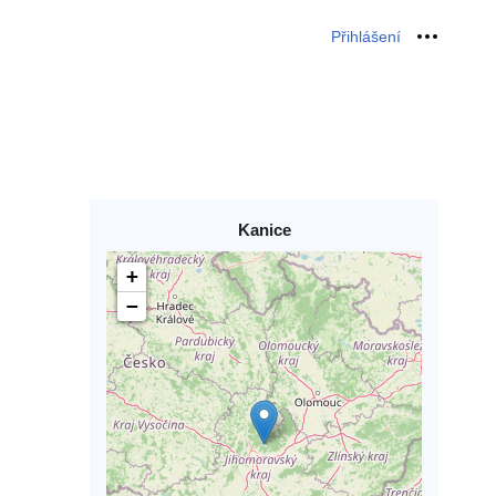
Přihlášení
Osobní 
Kanice
+
−