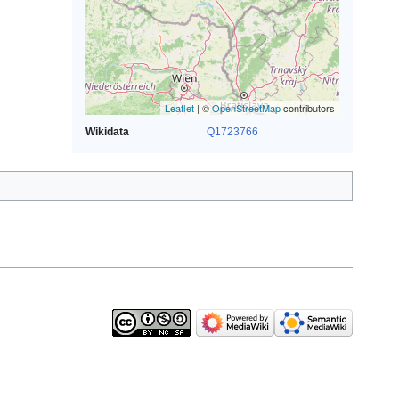
Leaflet
| ©
OpenStreetMap
contributors
Wikidata
Q1723766