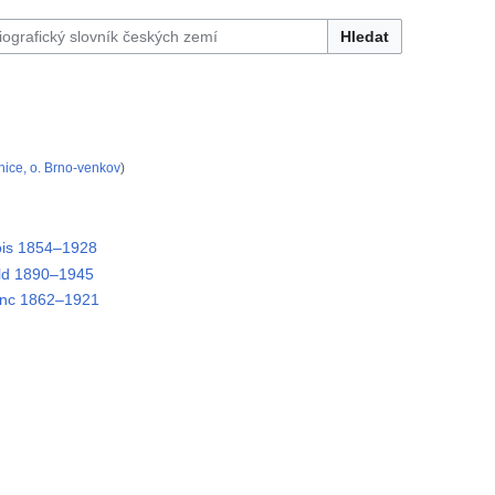
Hledat
nice, o. Brno-venkov
)
is 1854–1928
ald 1890–1945
enc 1862–1921