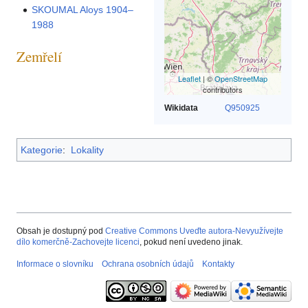
SKOUMAL Aloys 1904–
1988
Zemřelí
Leaflet
| ©
OpenStreetMap
contributors
Wikidata
Q950925
Kategorie
:
Lokality
Obsah je dostupný pod
Creative Commons Uveďte autora-Nevyužívejte
dílo komerčně-Zachovejte licenci
, pokud není uvedeno jinak.
Informace o slovníku
Ochrana osobních údajů
Kontakty