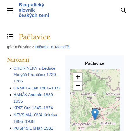
Přeskočit
Biografický
na
slovník
Hlavní menu
Hle
obsah
českých zemí
Pačlavice
Přepnout obsah
(přesměrováno z
Pačovice, o. Kroměříž
)
Narození
Pačlavice
CHORINSKÝ z Ledské
Matyáš František 1720–
+
1786
−
GRMELA Jan 1861–1932
HANÁK Antonín 1889–
1935
KŘÍŽ Ota 1845–1874
NEVŠÍMALOVÁ Kristina
1856–1935
POSPÍŠIL Milan 1931