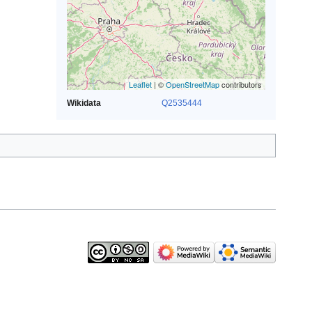
Leaflet
| ©
OpenStreetMap
contributors
Wikidata
Q2535444