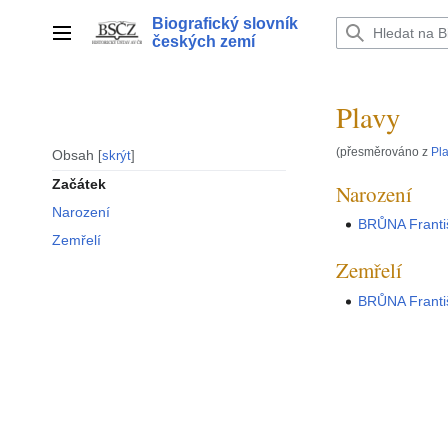
Přeskočit
Biografický slovník
na
Hlavní menu
českých zemí
obsah
Plavy
(přesměrováno z
Pl
Obsah
skrýt
Začátek
Narození
Narození
BRŮNA Franti
Zemřelí
Zemřelí
BRŮNA Franti