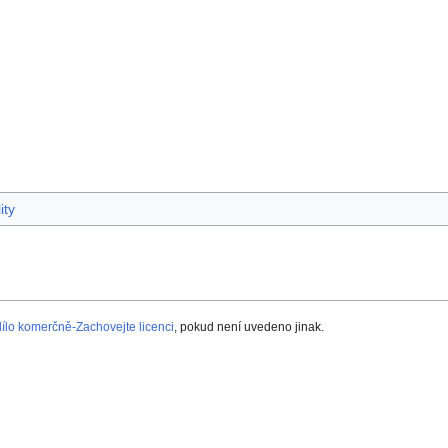
ity
lo komerčně-Zachovejte licenci
, pokud není uvedeno jinak.