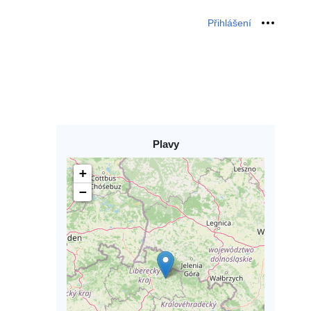
Přihlášení
Osobní 
Plavy
+
−