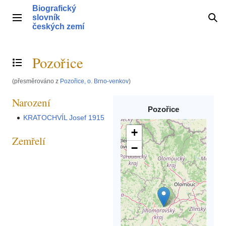
Přeskočit
Biografický
na
slovník
Hlavní menu
Hle
obsah
českých zemí
Pozořice
Přepnout obsah
(přesměrováno z
Pozořice, o. Brno-venkov
)
Narození
Pozořice
KRATOCHVÍL Josef 1915
+
Zemřelí
−