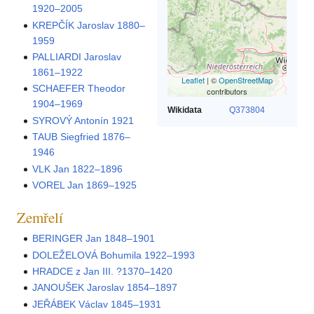
1920–2005
KREPČÍK Jaroslav 1880–
1959
PALLIARDI Jaroslav
1861–1922
Leaflet
| ©
OpenStreetMap
SCHAEFER Theodor
contributors
1904–1969
Wikidata
Q373804
SYROVÝ Antonín 1921
TAUB Siegfried 1876–
1946
VLK Jan 1822–1896
VOREL Jan 1869–1925
Zemřelí
BERINGER Jan 1848–1901
DOLEŽELOVÁ Bohumila 1922–1993
HRADCE z Jan III. ?1370–1420
JANOUŠEK Jaroslav 1854–1897
JEŘÁBEK Václav 1845–1931