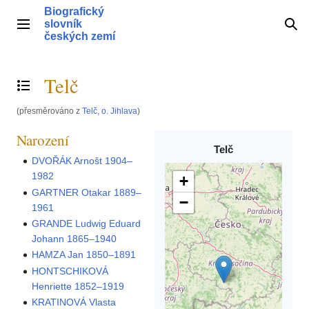
Přeskočit
Biografický
na
slovník
Hlavní menu
Hle
obsah
českých zemí
Telč
Přepnout obsah
(přesměrováno z
Telč, o. Jihlava
)
Narození
Telč
DVOŘÁK Arnošt 1904–
1982
+
GARTNER Otakar 1889–
−
1961
GRANDE Ludwig Eduard
Johann 1865–1940
HAMZA Jan 1850–1891
HONTSCHIKOVÁ
Henriette 1852–1919
KRATINOVÁ Vlasta