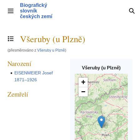
Přeskočit
Biografický
na
slovník
Hlavní menu
Hle
obsah
českých zemí
Všeruby (u Plzně)
Přepnout obsah
(přesměrováno z
Všeruby u Plzně
)
Narození
Všeruby (u Plzně)
EISENMEIER Josef
1871–1926
+
−
Zemřelí