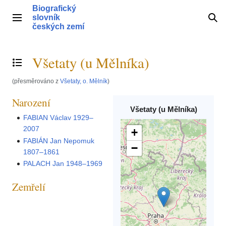
Přeskočit
Biografický
na
slovník
Hlavní menu
Hle
obsah
českých zemí
Všetaty (u Mělníka)
Přepnout obsah
(přesměrováno z
Všetaty, o. Mělník
)
Narození
Všetaty (u Mělníka)
FABIAN Václav 1929–
2007
+
FABIÁN Jan Nepomuk
−
1807–1861
PALACH Jan 1948–1969
Zemřelí