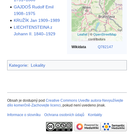
GAJDOŠ Rudolf Emil
1908–1975
KRUŽÍK Jan 1909–1989
LIECHTENSTEINA z
Johann II. 1840–1929
Leaflet
| ©
OpenStreetMap
contributors
Wikidata
Q782147
Kategorie
:
Lokality
Obsah je dostupný pod
Creative Commons Uveďte autora-Nevyužívejte
dílo komerčně-Zachovejte licenci
, pokud není uvedeno jinak.
Informace o slovníku
Ochrana osobních údajů
Kontakty