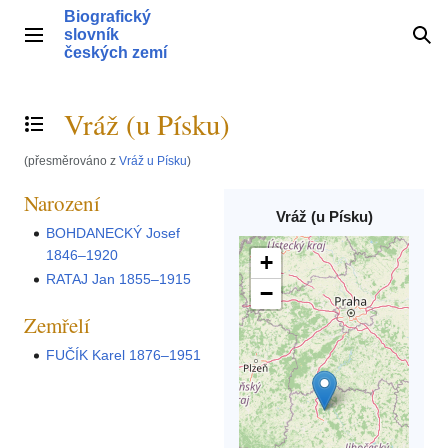
Přeskočit
Biografický
na
slovník
Hlavní menu
Hle
obsah
českých zemí
Vráž (u Písku)
Přepnout obsah
(přesměrováno z
Vráž u Písku
)
Narození
Vráž (u Písku)
BOHDANECKÝ Josef
1846–1920
+
RATAJ Jan 1855–1915
−
Zemřelí
FUČÍK Karel 1876–1951