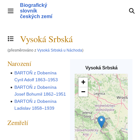
Přeskočit
Biografický
na
slovník
Hlavní menu
Hle
obsah
českých zemí
Vysoká Srbská
Přepnout obsah
(přesměrováno z
Vysoká Srbská u Náchoda
)
Narození
Vysoká Srbská
BARTOŇ z Dobenína
Cyril Adolf 1863–1953
+
BARTOŇ z Dobenína
−
Josef Bohumil 1862–1951
BARTOŇ z Dobenína
Ladislav 1858–1939
Zemřelí