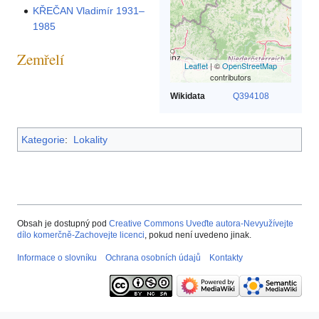
KŘEČAN Vladimír 1931–
1985
Zemřelí
Leaflet
| ©
OpenStreetMap
contributors
Wikidata
Q394108
Kategorie
:
Lokality
Obsah je dostupný pod
Creative Commons Uveďte autora-Nevyužívejte
dílo komerčně-Zachovejte licenci
, pokud není uvedeno jinak.
Informace o slovníku
Ochrana osobních údajů
Kontakty