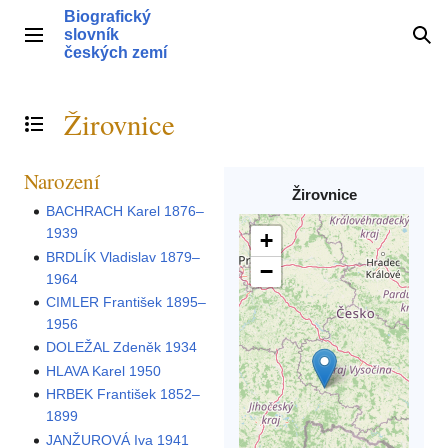
Přeskočit
Biografický
na
slovník
Hlavní menu
Hle
obsah
českých zemí
Žirovnice
Přepnout obsah
Narození
Žirovnice
BACHRACH Karel 1876–
1939
+
BRDLÍK Vladislav 1879–
−
1964
CIMLER František 1895–
1956
DOLEŽAL Zdeněk 1934
HLAVA Karel 1950
HRBEK František 1852–
1899
JANŽUROVÁ Iva 1941