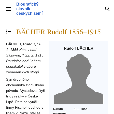
Přeskočit
Biografický
na
slovník
Hlavní menu
Hle
obsah
českých zemí
BÄCHER Rudolf 1856–1915
Přepnout obsah
BÄCHER, Rudolf,
* 8.
Rudolf BÄCHER
1. 1856 Kácov nad
Sázavou, † 22. 2. 1915
Roudnice nad Labem,
podnikatel v oboru
zemědělských strojů
Syn drobného
obchodníka židovského
původu. Vystudoval čtyři
třídy reálky v České
Lípě. Poté se vyučil u
firmy Fischel, obchod s
Datum
8. 1. 1856
lihem v Praze, stal se
narození