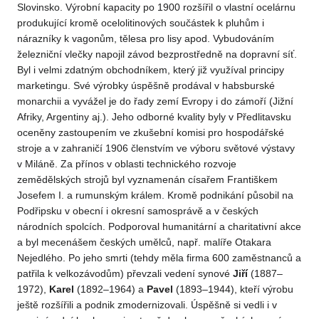
Slovinsko. Výrobní kapacity po 1900 rozšířil o vlastní ocelárnu
produkující kromě ocelolitinových součástek k pluhům i
nárazníky k vagonům, tělesa pro lisy apod. Vybudováním
železniční vlečky napojil závod bezprostředně na dopravní síť.
Byl i velmi zdatným obchodníkem, který již využíval principy
marketingu. Své výrobky úspěšně prodával v habsburské
monarchii a vyvážel je do řady zemí Evropy i do zámoří (Jižní
Afriky, Argentiny aj.). Jeho odborné kvality byly v Předlitavsku
oceněny zastoupením ve zkušební komisi pro hospodářské
stroje a v zahraničí 1906 členstvím ve výboru světové výstavy
v Miláně. Za přínos v oblasti technického rozvoje
zemědělských strojů byl vyznamenán císařem Františkem
Josefem I. a rumunským králem. Kromě podnikání působil na
Podřipsku v obecní i okresní samosprávě a v českých
národních spolcích. Podporoval humanitární a charitativní akce
a byl mecenášem českých umělců, např. malíře Otakara
Nejedlého. Po jeho smrti (tehdy měla firma 600 zaměstnanců a
patřila k velkozávodům) převzali vedení synové
Jiří
(1887–
1972),
Karel
(1892–1964) a
Pavel
(1893–1944), kteří výrobu
ještě rozšířili a podnik zmodernizovali. Úspěšně si vedli i v