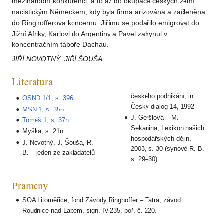
mezinárodní konkurenci, a to až do okupace českých zemí
nacistickým Německem, kdy byla firma arizována a začleněna
do Ringhofferova koncernu. Jiřímu se podařilo emigrovat do
Jižní Afriky, Karlovi do Argentiny a Pavel zahynul v
koncentračním táboře Dachau.
JIŘÍ NOVOTNÝ, JIŘÍ ŠOUŠA
Literatura
českého podnikání, in:
OSND 1/1, s. 396
Český dialog 14, 1992
MSN 1, s. 355
J. Geršlová – M.
Tomeš 1, s. 37n.
Sekanina, Lexikon našich
Myška, s. 21n.
hospodářských dějin,
J. Novotný, J. Šouša, R.
2003, s. 30 (synové R. B.
B. – jeden ze zakladatelů
s. 29–30).
Prameny
SOA Litoměřice, fond Závody Ringhoffer – Tatra, závod
Roudnice nad Labem, sign. IV-235, poř. č. 220.