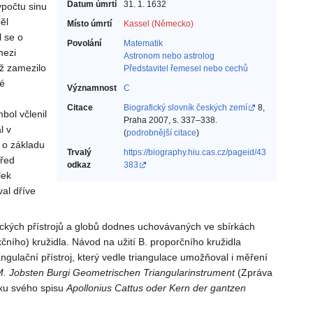
Datum úmrtí
31. 1. 1632
ýpočtu sinu
ěl
Místo úmrtí
Kassel (Německo)
l se o
Povolání
Matematik‎
mezi
Astronom nebo astrolog‎
ož zamezilo
Představitel řemesel nebo cechů‎
ké
Významnost
C
Citace
Biografický slovník českých zemí
8,
bol včlenil
Praha 2007, s. 337–338.
l v
(
podrobnější citace
)
 o základu
Trvalý
https://biography.hiu.cas.cz/pageid/43
před
odkaz
383
lek
val dříve
ických přístrojů a globů dodnes uchovávaných ve sbírkách
ního) kružidla. Návod na užití B. proporčního kružidla
angulační přístroj, který vedle triangulace umožňoval i měření
. Jobsten Burgi Geometrischen Triangularinstrument
(Zpráva
ixu svého spisu
Apollonius
Cattus oder Kern der gantzen