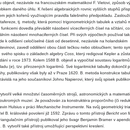
 objevil, nezávisle na francouzském matematikovi F. Vietovi, způsob v
sobkem daného úhlu. K řešení algebraických rovnic vyšších stupňů přisp
em jejich kořenů využívajícím pravidla falešného předpokladu. Zaslouži
ostafereze, tj. metody, která pomocí trigonometrických tabulek a vztahů 
 funkcemi dovedla převádět násobení víceciferných čísel na sčítání, c
lním násobení mnohaciferných čísel. Při svých výpočtech používal ta
kde k odlišení celočíselné části od desetinné, nezávisle na holandském
tevinovi, zavedl oddělení obou částí tečkou nebo obloučkem; tento sym
 svého spisku o základech algebry
Coss
, který redigoval Kepler a zůsta
dání v roce 1973. Kolem 1588 B. objevil a vypočítal soustavu logaritmů
ladu (
e
), tzv. přirozených logaritmů. Své logaritmické tabulky dokončil 
hy, publikovány však byly až v Praze 1620. B. metoda konstrukce tabu
závislá na jeho současníkovi Johnu Napierovi, který svůj spisek publiko
vytvořil velké množství časoměrných strojů, astronomických a matemat
soukromých muzeí. Je považován za konstruktéra proporčního (či redukč
evin Hulsius v práci
Mechanische Instrumente
. Na svůj geometrický tri
el B. královské povolení již 1592. Zprávu o tomto přístroji
Bericht von
M
iangulačním přístroji) publikoval jeho švagr Benjamin Bramer v apend
 B. vytvořil také přístroj umožňující perspektivní kreslení.