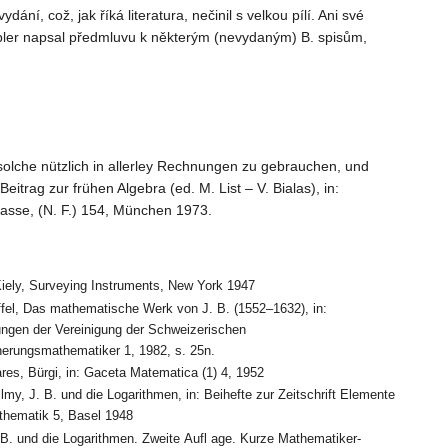
í, což, jak říká literatura, nečinil s velkou pílí. Ani své
pler napsal předmluvu k některým (nevydaným) B. spisům,
solche nützlich in allerley Rechnungen zu gebrauchen, und
trag zur frühen Algebra (ed. M. List – V. Bialas), in:
asse, (N. F.) 154, München 1973.
Kiely, Surveying Instruments, New York 1947
ffel, Das mathematische Werk von J. B. (1552–1632), in:
lungen der Vereinigung der Schweizerischen
herungsmathematiker 1, 1982, s. 25n.
ares, Bürgi, in: Gaceta Matematica (1) 4, 1952
lmy, J. B. und die Logarithmen, in: Beihefte zur Zeitschrift Elemente
thematik 5, Basel 1948
. B. und die Logarithmen. Zweite Aufl age. Kurze Mathematiker-