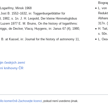
Biogra
 Logarifmy, Minsk 1968
L. von
Redukti
, Jost B. 1552–1632, in: Toggenburgerblätter für
Abhand
 1982, s. 1n. J. H. Leopold, Der kleine Himmelsglobus
317n. 
 Luzern 1977 E. M. Bruins, On the history of logarithms:
Briggs, de Decker, Vlacq, Huygens, in: Janus 67 (4), 1980,
H. Tai
s. 50n.
 B. at Kassel, in: Journal for the history of astronomy 11,
L. Oes
ějin českých zemí
dní knihovny ČR
lo komerčně-Zachovejte licenci
, pokud není uvedeno jinak.