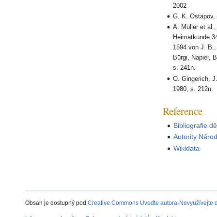
2002
G. K. Ostapov,
A. Müller et al.
Heimatkunde 34,
1594 von J. B.,
Bürgi, Napier, 
s. 241n.
O. Gingerich, J.
1980, s. 212n.
Reference
Bibliografie d
Autority Náro
Wikidata
Obsah je dostupný pod
Creative Commons Uveďte autora-Nevyužívejte dí