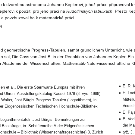
 k dvornímu astronomu Johannu Keplerovi, jehož práce připravoval k vydán
eplerovi k použití pro jeho práci na
Rudolfinských tabulkách
. Přesto Ke
il a povzbuzoval ho k matematické práci.
A
nd geometrische Progress-Tabulen, sambt gründlichem Unterricht, wie 
 sol; Die Coss von Jost B. in der Redaktion von Johannes Kepler. Ein Bei
 Akademie der Wissenschaften. Mathematik-Naturwissenschaftliche Kl
E. R. 
n et al., Die erste Sternwarte Europas mit ihren
H. Loe
nd Uhren, Ausstellungskatalog Kassel 1979 (3. vyd. 1988)
Mittei
. Walter, Jost Bürgis Progress Tabulen (Logarithmen), in:
Versic
 der Eidgenössischen Technischen Hochschule-Bibliothek
E. Paj
E. Voel
e Logarithmentafeln Jost Bürgis. Bemerkungen zur
der Ma
d Basisfrage, in: Schriftenreihe A der Eidgenössischen
chschule – Bibliothek (Wissenschaftsgeschichte) 3, Zürich
týž, J