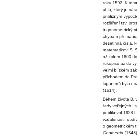
roku 1592. K tomu
úhlu, který je ná
přibližným výpočt
rozšíření tzv. pr
trigonometrickými
chybám při manuá
desetinná čísla, 
matematikovi S. S
až kolem 1600 do
rukopise až do vy
velmi blízkém zák
příchodem do Pra
logaritmů byla ne
(1614).
Během života B. 
řady veřejných i 
publikoval 1628 L
vzdálenosti, obdrž
o geometrickém tr
Geometria
(1648).