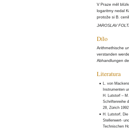
V Praze měl blízko
logaritmy nedal K
protože si B. cen
JAROSLAV FOLT
Dílo
Arithmethische u
verstanden werden
Abhandlungen der
Literatura
L. von Mackense
Instrumenten u
H. Lutstorf – M
Schriftenreihe
28, Zürich 1992
H. Lutstorf, Di
Stellenwert- un
Technischen Ho