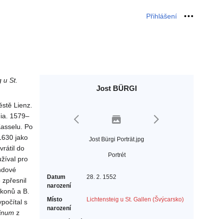
Přihlášení
Osobní 
 u St.
Jost BÜRGI
stě Lienz.
ia. 1579–
Kasselu. Po
1630 jako
Jost Bürgi Porträt.jpg
rátil do
Portrét
žíval pro
undové
Datum
28. 2. 1552
 zpřesnil
narození
konů a B.
Místo
Lichtensteig u St. Gallen (Švýcarsko)
počítal s
narození
inum
z