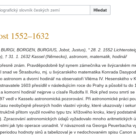
Hledat
st 1552–1632
ž BURGI, BORGEN, BURGIUS, Jobst, Justus), * 28. 2. 1552 Lichtensteig
o), † 31. 1. 1632 Kassel (Německo), astronom, matematik, hodinář
 přesně znám. Pravděpodobně byl synem zámečníka ve švýcarském mě
kal snad ve Štrasburku, mj. u švýcarského matematika Konrada Dasypod
ko astronom a dvorní hodinář na observatoři Viléma IV. Hesenského v 
tnavatele 1603 přesídlil v následujícím roce do Prahy a působil tu do 
a komorní hodinář nejprve u císaře Rudolfa II. Rok před svou smrtí se v
7 vedl v Kasselu astronomická pozorování. Při astronomické práci pou
času neobyčejně přesných hodin vlastní výroby, které ukazovaly i sek
trukčně přitom využil nového typu tzv. křížového kroku, který podstatně
0). Zpracování astronomických údajů vyžadovalo mnoho aritmetických ú
stmi jak tyto operace usnadnit. V návaznosti na Georga Peuerbacha vy
eriodou hodnoty sinů a tabelizoval je v nedochovaném spisu
Canon s