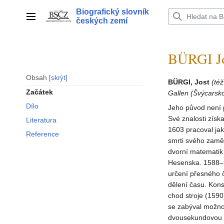
Přeskočit
Biografický slovník
na
Hlavní menu
českých zemí
obsah
BÜRGI Jo
Obsah
skrýt
BÜRGI, Jost
(té
Začátek
Gallen (Švýcarsk
Dílo
Jeho původ není
Své znalosti zís
Literatura
1603 pracoval ja
Reference
smrti svého zaměs
dvorní matematik 
Hesenska. 1588–9
určení přesného 
dělení času. Kons
chod stroje (159
se zabýval možno
dvousekundovou p