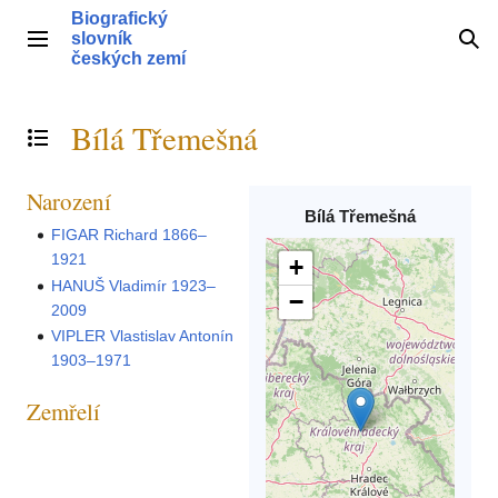
Přeskočit
Biografický
na
slovník
Hlavní menu
Hle
obsah
českých zemí
Bílá Třemešná
Přepnout obsah
Narození
Bílá Třemešná
FIGAR Richard 1866–
1921
+
HANUŠ Vladimír 1923–
−
2009
VIPLER Vlastislav Antonín
1903–1971
Zemřelí