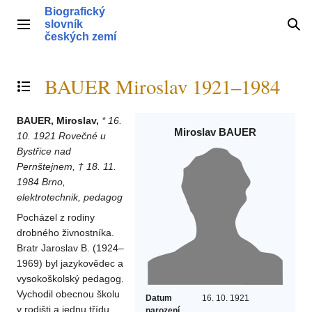
Přeskočit
Biografický
na
slovník
Hlavní menu
Hle
obsah
českých zemí
BAUER Miroslav 1921–1984
Přepnout obsah
BAUER, Miroslav,
* 16.
Miroslav BAUER
10. 1921 Rovečné u
Bystřice nad
Pernštejnem, † 18. 11.
1984 Brno,
elektrotechnik, pedagog
Pocházel z rodiny
drobného živnostníka.
Bratr Jaroslav B. (1924–
1969) byl jazykovědec a
vysokoškolský pedagog.
Vychodil obecnou školu
Datum
16. 10. 1921
v rodišti a jednu třídu
narození