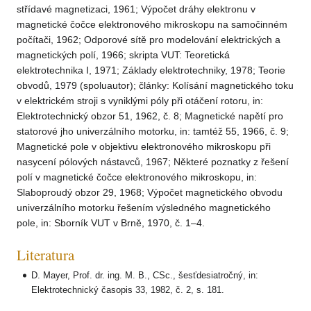
střídavé magnetizaci, 1961; Výpočet dráhy elektronu v
magnetické čočce elektronového mikroskopu na samočinném
počítači, 1962; Odporové sítě pro modelování elektrických a
magnetických polí, 1966; skripta VUT: Teoretická
elektrotechnika I, 1971; Základy elektrotechniky, 1978; Teorie
obvodů, 1979 (spoluautor); články: Kolísání magnetického toku
v elektrickém stroji s vyniklými póly při otáčení rotoru, in:
Elektrotechnický obzor 51, 1962, č. 8; Magnetické napětí pro
statorové jho univerzálního motorku, in: tamtéž 55, 1966, č. 9;
Magnetické pole v objektivu elektronového mikroskopu při
nasycení pólových nástavců, 1967; Některé poznatky z řešení
polí v magnetické čočce elektronového mikroskopu, in:
Slaboproudý obzor 29, 1968; Výpočet magnetického obvodu
univerzálního motorku řešením výsledného magnetického
pole, in: Sborník VUT v Brně, 1970, č. 1–4.
Literatura
D. Mayer, Prof. dr. ing. M. B., CSc., šesťdesiatročný, in:
Elektrotechnický časopis 33, 1982, č. 2, s. 181.