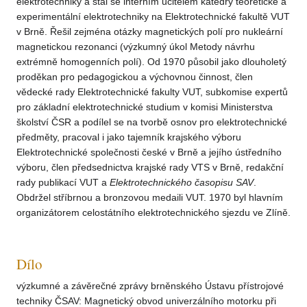
elektrotechniky a stal se interním učitelem katedry teoretické a
experimentální elektrotechniky na Elektrotechnické fakultě VUT
v Brně. Řešil zejména otázky magnetických polí pro nukleární
magnetickou rezonanci (výzkumný úkol Metody návrhu
extrémně homogenních polí). Od 1970 působil jako dlouholetý
proděkan pro pedagogickou a výchovnou činnost, člen
vědecké rady Elektrotechnické fakulty VUT, subkomise expertů
pro základní elektrotechnické studium v komisi Ministerstva
školství ČSR a podílel se na tvorbě osnov pro elektrotechnické
předměty, pracoval i jako tajemník krajského výboru
Elektrotechnické společnosti české v Brně a jejího ústředního
výboru, člen předsednictva krajské rady VTS v Brně, redakční
rady publikací VUT a
Elektrotechnického
časopisu
SAV
.
Obdržel stříbrnou a bronzovou medaili VUT. 1970 byl hlavním
organizátorem celostátního elektrotechnického sjezdu ve Zlíně.
Dílo
výzkumné a závěrečné zprávy brněnského Ústavu přístrojové
techniky ČSAV: Magnetický obvod univerzálního motorku při