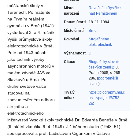
měšťanské školy v
Místo
Rovečné u Bystřice
Tuřanech. Po maturitě
narození
nad Pernštejnem
na Prvním reálném
Datum úmrtí
18. 11. 1984
gymnáziu v Brně (1941)
Místo úmrtí
Brno
vystudoval 3. a 4. ročník
Vyšší průmyslové školy
Povolání
Strojař nebo
elektrotechnik‎
elektrotechnické v Brně.
Poté od 1943 působil
Významnost
D
jako technik výroby
Citace
Biografický slovník
asynchronních motorů v
českých zemí
3,
malém závodě JAS ve
Praha 2005, s. 285–
286. (
podrobnější
Slavkově u Brna. Po
citace
)
druhé světové válce
Trvalý
https://biography.hiu.c
studoval na
odkaz
as.cz/pageid/6752
znovuotevřeném odboru
2
strojního a
elektrotechnického
inženýrství Vysoké školy technické Dr. Edvarda Beneše v Brně
(II. státní zkouška 9. 4. 1949). Již během studia (1948–51)
spolupracoval s prof. Ladislavem Cigánkem v Ústavu