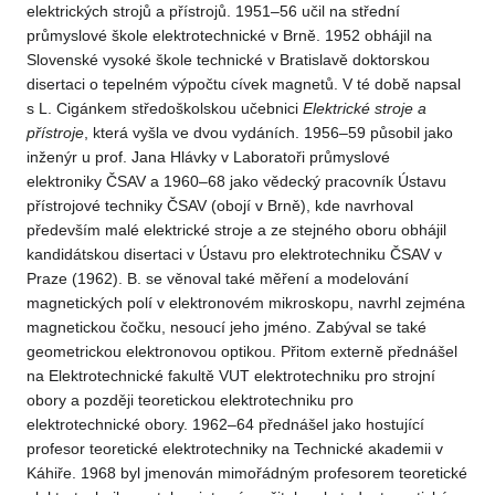
elektrických strojů a přístrojů. 1951–56 učil na střední
průmyslové škole elektrotechnické v Brně. 1952 obhájil na
Slovenské vysoké škole technické v Bratislavě doktorskou
disertaci o tepelném výpočtu cívek magnetů. V té době napsal
s L. Cigánkem středoškolskou učebnici
Elektrické
stroje
a
přístroje
, která vyšla ve dvou vydáních. 1956–59 působil jako
inženýr u prof. Jana Hlávky v Laboratoři průmyslové
elektroniky ČSAV a 1960–68 jako vědecký pracovník Ústavu
přístrojové techniky ČSAV (obojí v Brně), kde navrhoval
především malé elektrické stroje a ze stejného oboru obhájil
kandidátskou disertaci v Ústavu pro elektrotechniku ČSAV v
Praze (1962). B. se věnoval také měření a modelování
magnetických polí v elektronovém mikroskopu, navrhl zejména
magnetickou čočku, nesoucí jeho jméno. Zabýval se také
geometrickou elektronovou optikou. Přitom externě přednášel
na Elektrotechnické fakultě VUT elektrotechniku pro strojní
obory a později teoretickou elektrotechniku pro
elektrotechnické obory. 1962–64 přednášel jako hostující
profesor teoretické elektrotechniky na Technické akademii v
Káhiře. 1968 byl jmenován mimořádným profesorem teoretické