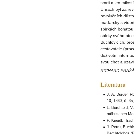
smrti a jen milos
Uhrách byl za re
revolučních důsto
maďarsky s vídeň
sbírkách bohatou
sbírky svého otce
Buchlovicích, pro
cestovatele (proc
doživotní interna
svou choť a uzavř
RICHARD PRAŽÁ
Literatura
J. A. Durder, R
10, 1860, č. 35,
L. Berchtold, 
mährischen Mar
P. Kneidl, Hrad
J. Petrů, Buchl
Berchtoldhoz (P