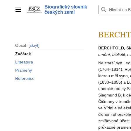
Přeskočit
Biografický slovník
na
Hlavní menu
českých zemí
obsah
BERCHTO
Obsah
skrýt
BERCHTOLD, Si
Začátek
umění, bibliofil, 
Literatura
Nejstarší syn Le
(1764–1814). Rok
Prameny
kterou měl syna,
Reference
(1830–1856) a Lu
uherské rodiny S
Siegmund B. k děd
Čičmany v trenčí
ve Vídni a náleže
členem uherského
zmiňovaná účast 
průkazné prameny