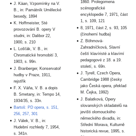
1860. Prolegomena
J. Kàan, Vzpomínky na V.
scénografické
B., in: Památník Umělecké
encyklopedie 7, 1971, část
besedy, 1894
1, s. 109, 121
K. Hoffmeister, Sté
8, 1971, část 2, s. 93, 105
provozování B. opery V
(činoherní hudba)
studni, in: Dalibor 22,
Z. Böhmová-
1900, s. 210
Zahradníčková, Slavní
L. Lošťák, V. B., in:
čeští klavíristé a klavírní
Chromatické hromobití 3,
pedagogové z 18. a 19.
1903, s. 99n.
století, s. 69n.
J. Branberger, Konservatoř
J. Tyrell, Czech Opera,
hudby v Praze, 1911,
Cambridge 1988 (česky
rejstřík
jako Česká opera, překlad
F. X. Váňa, V. B. a dopis
M. Čejka, 1992)
B. Smetany, in: Tempo 14,
J. Balatková, Opery
1934/35, s. 33n.
slovanských skladatelů na
Bartoš: PD opera, s. 151,
jevišti olomouckého
256, 257, 301
německého divadla, in:
J. Válek, V. B., in:
Střední Morava, Kulturně
Hudební rozhledy 7, 1954,
historická revue, 1995, s.
s. 341n.