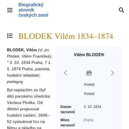
Přeskočit
Biografický
na
slovník
Hlavní menu
Hle
obsah
českých zemí
BLODEK Vilém 1834–1874
Přepnout obsah
BLODEK, Vilém
(vl. jm.
Vilém BLODEK
Plodek, Vilém František),
* 3. 10. 1834 Praha, † 1.
5. 1874 Praha, pianista,
hudební skladatel,
pedagog
Portrét
Byl nejstarším ze čtyř
Portrét
dětí panského úředníka
Václava Plodka. Od
Datum
3. 10. 1834
dětství projevoval
narození
hudební nadání, 1846–
Místo
Praha
52 vystudoval hru na
narození
flétnu a skladbu na