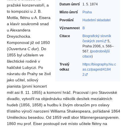
Datum úmrtí
1. 5. 1874
pražské konzervatoři, a
to kompozici u J. B.
Místo úmrtí
Praha
Mottla, flétnu u A. Eisera
Povolání
Hudební skladatel‎
a klavír soukromě snad
Významnost
B
u Alexandera
Dreyschocka.
Citace
Biografický slovník
českých zemí
5,
Komponoval již od 1850
Praha 2006, s. 566–
(
Ouvertura
C dur
). Do
567. (
podrobnější
1855 byl učitelem ve
citace
)
šlechtické rodině v
Trvalý
https://biography.hiu.c
haličské Lubyczi. Po
odkaz
as.cz/pageid/4184
návratu do Prahy se živil
2
jako učitel, sólový
pianista (první koncert
měl asi 8. 11. 1855) a komorní hráč. Pracoval i pro Stavovské
divadlo, vytvořil na objednávku několik desítek meziaktních
hudeb (1856, 1858) a hudbu k živým obrazům pro oslavy
třístého výročí narození Williama Shakespeara, pořádané 1864
Uměleckou besedou. Od 1859 vedl sbor Männergesangverein.
1860 mu prof. Eiser postoupil své místo učitele flétny na