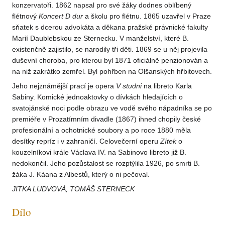
konzervatoři. 1862 napsal pro své žáky dodnes oblíbený
flétnový
Koncert
D dur
a školu pro flétnu. 1865 uzavřel v Praze
sňatek s dcerou advokáta a děkana pražské právnické fakulty
Marií Daublebskou ze Sternecku. V manželství, které B.
existenčně zajistilo, se narodily tři děti. 1869 se u něj projevila
duševní choroba, pro kterou byl 1871 oficiálně penzionován a
na niž zakrátko zemřel. Byl pohřben na Olšanských hřbitovech.
Jeho nejznámější prací je opera
V studni
na libreto Karla
Sabiny. Komické jednoaktovky o dívkách hledajících o
svatojánské noci podle obrazu ve vodě svého nápadníka se po
premiéře v Prozatímním divadle (1867) ihned chopily české
profesionální a ochotnické soubory a po roce 1880 měla
desítky repríz i v zahraničí. Celovečerní operu
Zítek
o
kouzelníkovi krále Václava IV. na Sabinovo libreto již B.
nedokončil. Jeho pozůstalost se rozptýlila 1926, po smrti B.
žáka J. Kàana z Albestů, který o ni pečoval.
JITKA LUDVOVÁ, TOMÁŠ STERNECK
Dílo