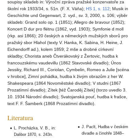
soupisy skladeb in: Výroční zpráva pražské konzervatoře za
školní rok 1933/34, s. 51n. (F. X. Váňa);
HS 1, s. 112
; Musik in
Geschichte und Gegenwart, 2. vyd., sv. 3, 2000, s. 106; výběr
skladeb: Grand solo op. 1 (1851); Allegro de bravour (1852);
Koncert D dur pro flétnu (1862, vyd. 1903); Symfonie d moll
(rkp. asi 1866); 20 českých a německých mužských sborů pro
pražský sbor Hlahol (texty V. Hanka, K. Sabina, H. Heine, J.
Eichendorff ad.), kolem 1859; 2 mše a drobné církevní
skladby; Chorista aneb Čtverákovský z Žertovic, hudba k
francouzskému vaudevillu (1862 Stavovské divadlo); Únos
Jessiky, Richard III., Coriolan, Cymbelin, Romeo a Julie [scéna
v hrobce], Zimní pohádka, hudba k živým obrazům z her W.
Shakespeara (1864 Novoměstské divadlo); V studni (1867
Prozatímní divadlo); Zítek [též Čaroděj Zítek] (torzo uvedlo 3.
10. 1934 Národní divadlo); Svatojanská pouť, hudba k frašce,
text F. F. Šamberk (1868 Prozatímní divadlo).
Literatura
J. Paclt, Hudba v českém
L. Procházka, V. B., in:
divadle a činohře 1848–
Dalibor 1870, s. 243n.