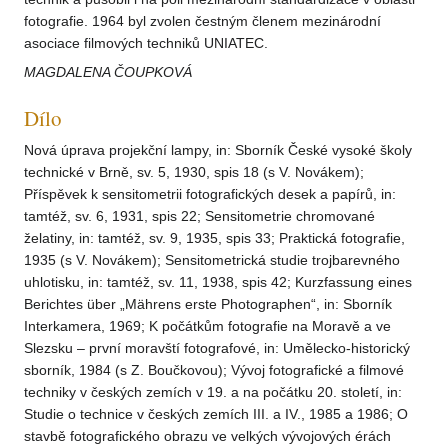
fotografie. 1964 byl zvolen čestným členem mezinárodní
asociace filmových techniků UNIATEC.
MAGDALENA ČOUPKOVÁ
Dílo
Nová úprava projekční lampy, in: Sborník České vysoké školy
technické v Brně, sv. 5, 1930, spis 18 (s V. Novákem);
Příspěvek k sensitometrii fotografických desek a papírů, in:
tamtéž, sv. 6, 1931, spis 22; Sensitometrie chromované
želatiny, in: tamtéž, sv. 9, 1935, spis 33; Praktická fotografie,
1935 (s V. Novákem); Sensitometrická studie trojbarevného
uhlotisku, in: tamtéž, sv. 11, 1938, spis 42; Kurzfassung eines
Berichtes über „Mährens erste Photographen“, in: Sborník
Interkamera, 1969; K počátkům fotografie na Moravě a ve
Slezsku – první moravští fotografové, in: Umělecko-historický
sborník, 1984 (s Z. Boučkovou); Vývoj fotografické a filmové
techniky v českých zemích v 19. a na počátku 20. století, in:
Studie o technice v českých zemích III. a IV., 1985 a 1986; O
stavbě fotografického obrazu ve velkých vývojových érách