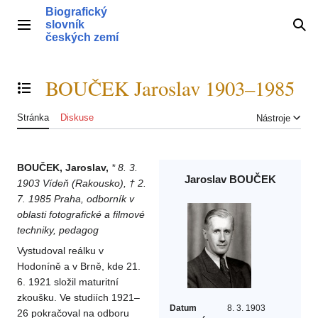
Přeskočit
Biografický
na
slovník
Hlavní menu
Hle
obsah
českých zemí
BOUČEK Jaroslav 1903–1985
Přepnout obsah
Stránka
Diskuse
Nástroje
BOUČEK, Jaroslav,
* 8. 3.
Jaroslav BOUČEK
1903 Vídeň (Rakousko), † 2.
7. 1985 Praha, odborník v
oblasti fotografické a filmové
techniky, pedagog
Vystudoval reálku v
Hodoníně a v Brně, kde 21.
6. 1921 složil maturitní
zkoušku. Ve studiích 1921–
Datum
8. 3. 1903
26 pokračoval na odboru