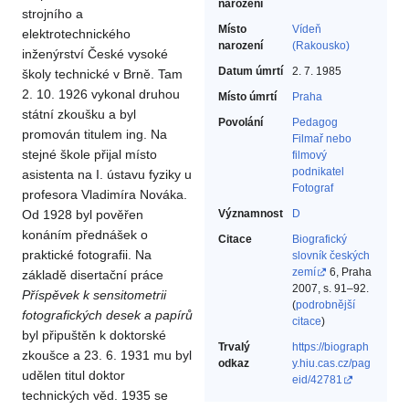
narození
strojního a
Místo
Vídeň
elektrotechnického
narození
(Rakousko)
inženýrství České vysoké
Datum úmrtí
2. 7. 1985
školy technické v Brně. Tam
2. 10. 1926 vykonal druhou
Místo úmrtí
Praha
státní zkoušku a byl
Povolání
Pedagog‎
promován titulem ing. Na
Filmař nebo
stejné škole přijal místo
filmový
podnikatel‎
asistenta na I. ústavu fyziky u
Fotograf‎
profesora Vladimíra Nováka.
Od 1928 byl pověřen
Významnost
D
konáním přednášek o
Citace
Biografický
praktické fotografii. Na
slovník českých
zemí
6, Praha
základě disertační práce
2007, s. 91–92.
Příspěvek k sensitometrii
(
podrobnější
fotografických desek a papírů
citace
)
byl připuštěn k doktorské
Trvalý
https://biograph
zkoušce a 23. 6. 1931 mu byl
odkaz
y.hiu.cas.cz/pag
udělen titul doktor
eid/42781
technických věd. 1935 se