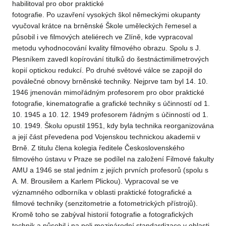
habilitoval pro obor praktické
fotografie. Po uzavření vysokých škol německými okupanty
vyučoval krátce na brněnské Škole uměleckých řemesel a
působil i ve filmových ateliérech ve Zlíně, kde vypracoval
metodu vyhodnocování kvality filmového obrazu. Spolu s J.
Plesníkem zavedl kopírování titulků do šestnáctimilimetrových
kopií optickou redukcí. Po druhé světové válce se zapojil do
poválečné obnovy brněnské techniky. Nejprve tam byl 14. 10.
1946 jmenován mimořádným profesorem pro obor praktické
fotografie, kinematografie a grafické techniky s účinností od 1.
10. 1945 a 10. 12. 1949 profesorem řádným s účinností od 1.
10. 1949. Školu opustil 1951, kdy byla technika reorganizována
a její část převedena pod Vojenskou technickou akademii v
Brně. Z titulu člena kolegia ředitele Československého
filmového ústavu v Praze se podílel na založení Filmové fakulty
AMU a 1946 se stal jedním z jejích prvních profesorů (spolu s
A. M. Brousilem a Karlem Plickou). Vypracoval se ve
významného odborníka v oblasti praktické fotografické a
filmové techniky (senzitometrie a fotometrických přístrojů).
Kromě toho se zabýval historií fotografie a fotografických
technik a působil i na poli mezinárodní standardizace v oblasti