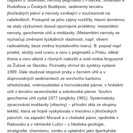
náplavů u Soběslavi, nerosty pegmatitů z Písecka, Soběslavi a
Rudolfova u Českých Budějovic, sedimenty terciéru
jihočeských pánví a nerosty vznikající v současnosti na
rašeliništích. Postupně se jeho zájmy rozšířily, hlavní doménou
se staly výzkumem dosud opomíjené problémy: metamiktní
nerosty, geochemie uhlí a moldavity. (Metamiktní nerosty se
vyznačují změnami fyzikálních vlastností, např. vlivem
radioaktivity, beze změny krystalového tvaru). B. popsal např.
písekit, složitý oxid uranu a ceru z pegmatitů u Písku, silikát
thoria a ceru allanit z různých nalezišť a oxid niobia fergusonit
ze Žulové ve Slezsku. Poznatky shrnul do syntézy vydané
1989. Dále studoval stopové prvky v černém uhlí a v
doprovodných sedimentech ze svrchního karbonu
středočeské, vnitrosudetské a hornoslezské pánve, v hnědém
uhlí z terciéru severočeské a sokolovské pánve. Souhrn
geochemie uhlí vydal 1977 (anglicky 1981). Systematicky
zpracovával moldavity (vltavíny) – přírodní skla ze skupiny
tektitů, která se hojně vyskytovala v miocénu v jihočeských
pánvích, na západní Moravě a v chebské pánvi, ojediněle v
Rakousku a v německé Lužici – z hlediska geologie,
stratigrafie, chemismu, vzniku a uplatnění jako šperkařské