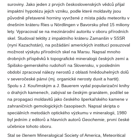
suroviny. Jako jeden z prvých československých vědců přijal
impaktní hypotézu jejich vzniku, podle které moldavity jsou
původně přetavené horniny vyvržené z místa pádu meteoritu v
dnešním kráteru Ries u Nördlingen v Bavorsku před 15 miliony
lety. Vypracoval se na mezinárodní autoritu v oboru přírodních
skel. Studoval tektity z impaktního kráteru Zamanšin v SSSR
(nyní Kazachstán), na požádání amerických institucí posuzoval
možnost výskytu přírodních skel na Marsu. Napsal mnoho
drobných příspěvků k topografické mineralogii českých zemí a
Spišsko-gemerského rudohoří na Slovensku, v posledním
období zpracoval nálezy nerostů z oblasti hnědouhelných dolů
v severočeské pánvi (mj. organické nerosty duxit a hartit).
Spolu s J. Kouřimským a J. Bauerem vydal popularizační knihy
o drahých kamenech, zabýval se českým granátem, podílel se
na propagaci moldavitů jako českého šperkařského kamene v
zahraničních gemologických časopisech. Napsal skripta o
speciálních metodách optického výzkumu v mineralogii, 1980
byl jedním z editorů a hlavních autorů
Geochemie
, první české
učebnice tohoto oboru.
Stal se členem Mineralogical Society of America, Meteoritical