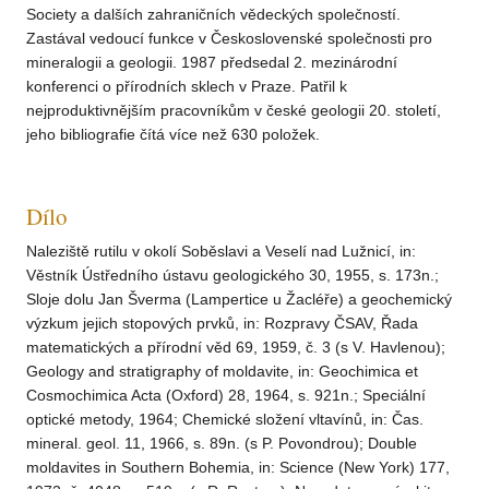
Society a dalších zahraničních vědeckých společností.
Zastával vedoucí funkce v Československé společnosti pro
mineralogii a geologii. 1987 předsedal 2. mezinárodní
konferenci o přírodních sklech v Praze. Patřil k
nejproduktivnějším pracovníkům v české geologii 20. století,
jeho bibliografie čítá více než 630 položek.
Dílo
Naleziště rutilu v okolí Soběslavi a Veselí nad Lužnicí, in:
Věstník Ústředního ústavu geologického 30, 1955, s. 173n.;
Sloje dolu Jan Šverma (Lampertice u Žacléře) a geochemický
výzkum jejich stopových prvků, in: Rozpravy ČSAV, Řada
matematických a přírodní věd 69, 1959, č. 3 (s V. Havlenou);
Geology and stratigraphy of moldavite, in: Geochimica et
Cosmochimica Acta (Oxford) 28, 1964, s. 921n.; Speciální
optické metody, 1964; Chemické složení vltavínů, in: Čas.
mineral. geol. 11, 1966, s. 89n. (s P. Povondrou); Double
moldavites in Southern Bohemia, in: Science (New York) 177,