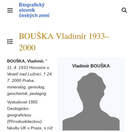
Přeskočit
Biografický
na
slovník
Hlavní menu
Hle
obsah
českých zemí
BOUŠKA Vladimír 1933–
Přepnout obsah
2000
BOUŠKA, Vladimír,
*
Vladimír BOUŠKA
11. 4. 1933 Horusice u
Veselí nad Lužnicí, † 24.
7. 2000 Praha,
mineralog, gemolog,
geochemik, pedagog
Vystudoval 1955
Geologicko-
geografickou
(Přírodovědeckou)
fakultu UK v Praze, s níž