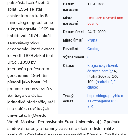
pak zůstal celoživotně
Datum
11. 4. 1933
spjat. 1954 se stal
narození
asistentem na katedře
Místo
Horusice u Veselí nad
mineralogie, geochemie
narození
Lužnicí
a krystalografie, 1969 se
Datum úmrtí
24. 7. 2000
habilitoval. 1974 založil
Místo úmrtí
Praha
samostatný obor
geochemie, který dvacet
Povolání
Geolog‎
let vedl. 1979 získal titul
Významnost
C
DrSc., 1990 byl
Citace
Biografický slovník
jmenován profesorem
českých zemí
6,
geochemie. 1964–65
Praha 2007, s. 100–
působil jako hostující
101. (
podrobnější
citace
)
profesor na univerzitě v
Santiago de Cuba,
Trvalý
https://biography.hiu.c
odkaz
as.cz/pageid/6833
jednotlivé přednášky měl
7
i na dalších světových
univerzitách (Oviedo,
Vídeň, Moskva, Pennsylvania State University aj.). Zpočátku
studoval nerosty a horniny ze širšího okolí rodiště: rutil z