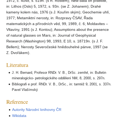
1972, č. 4048, s. 519n. (s R. Rostem); New data on písekite,
in: Lithos (Oslo) 5, 1972, s. 93n. (se Z. Johanem); Drahé
kameny kolem nás, 1976 (s J. Kouřim ským); Geochemie uhlí,
1977; Metamiktní nerosty, in: Rozpravy ČSAV, Řada
matematických a přírodních věd, 99, 1989, č. 6; Moldavites –
Vltavíny, 1991 (s J. Kontou); Assumptions about the presence
of natural glasses on Mars, in: Journal of Geophysical
Research (Washington) 98, 1993, E 10, s. 18719n. (s J. F.
Bellem); Nerosty Severočeské hnědouhelné pánve, 1997 (se
Z. Dvořákem).
Literatura
J. H. Bernard, Profesor RNDr. V. B., DrSc. zemřel, in: Bulletin
mineralogicko- petrologického oddělení NM, 8, 2000, s. 297n.
Bibliografi e prof. RNDr. V. B., DrSc., in: tamtéž 9, 2001, s. 337n.
Pavel Vlašímský
Reference
Autority Národní knihovny ČR
Wikidata