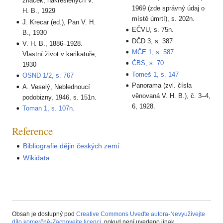
značek, nakreslených V.
1969 (zde správný údaj o
H. B., 1929
místě úmrtí), s. 202n.
J. Krecar (ed.), Pan V. H.
EČVU, s. 75n.
B., 1930
DČD 3, s. 387
V. H. B., 1886–1928.
MČE 1, s. 587
Vlastní život v karikatuře,
ČBS, s. 70
1930
Tomeš 1, s. 147
OSND 1/2, s. 767
Panorama (zvl. čísla
A. Veselý, Neblednoucí
věnovaná V. H. B.), č. 3–4,
podobizny, 1946, s. 151n.
6, 1928.
Toman 1, s. 107n.
Reference
Bibliografie dějin českých zemí
Wikidata
Obsah je dostupný pod
Creative Commons Uveďte autora-Nevyužívejte
dílo komerčně-Zachovejte licenci
, pokud není uvedeno jinak.