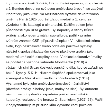
improvizace o králi Sobiáši
, 1925). Knižní úpravou, již společně
s J. Bendou dovedl na světovou uměleckou úroveň, se zabýval
i teoreticky jako kritik. Na Mezinárodní výstavě dekorativního
umění v Paříži 1925 obdržel zlatou medaili a 1. cenu za
výzdobu knih, katalogů a almanachů. Dalším polem jeho
působnosti byla užitá grafika. Byl nápaditý a vtipný tvůrce
exlibris a jako jeden z mála i supralibros, patřil k prvním
tvůrcům známek ČSR, připravil nálepku k VII. všesokolskému
sletu, logo československého oddělení pařížské výstavy,
náležel k spoluzakladatelům české plakátové grafiky jako
moderní umělecké disciplíny apod. V oblasti dekorativní malby
se podílel na výzdobě kabaretu Montmartre (1918) a
výstavních síní Svazu československého díla, kde se zařadil po
bok F. Kysely. S K. H. Hilarem úspěšně spolupracoval jako
scénograf v Městském divadle na Vinohradech (1914).
Významné bylo jeho uměleckoprůmyslové návrhářství
(dřevěné hračky, bibeloty, jesle, malby na skle). Byl autorem
návrhu výzdoby dveří v západním průčelí svatovítské
katedrály, realizované v bronzu O. Španielem (1927–29). Patřil
k nejvýznamnějším příslušníkům výtvarné části pokolení