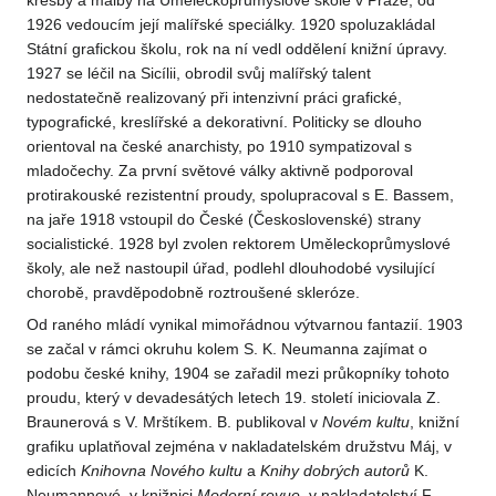
kresby a malby na Uměleckoprůmyslové škole v Praze, od
1926 vedoucím její malířské speciálky. 1920 spoluzakládal
Státní grafickou školu, rok na ní vedl oddělení knižní úpravy.
1927 se léčil na Sicílii, obrodil svůj malířský talent
nedostatečně realizovaný při intenzivní práci grafické,
typografické, kreslířské a dekorativní. Politicky se dlouho
orientoval na české anarchisty, po 1910 sympatizoval s
mladočechy. Za první světové války aktivně podporoval
protirakouské rezistentní proudy, spolupracoval s E. Bassem,
na jaře 1918 vstoupil do České (Československé) strany
socialistické. 1928 byl zvolen rektorem Uměleckoprůmyslové
školy, ale než nastoupil úřad, podlehl dlouhodobé vysilující
chorobě, pravděpodobně roztroušené skleróze.
Od raného mládí vynikal mimořádnou výtvarnou fantazií. 1903
se začal v rámci okruhu kolem S. K. Neumanna zajímat o
podobu české knihy, 1904 se zařadil mezi průkopníky tohoto
proudu, který v devadesátých letech 19. století iniciovala Z.
Braunerová s V. Mrštíkem. B. publikoval v
Novém kultu
, knižní
grafiku uplatňoval zejména v nakladatelském družstvu Máj, v
edicích
Knihovna Nového kultu
a
Knihy dobrých autorů
K.
Neumannové, v knižnici
Moderní revue
, v nakladatelství F.