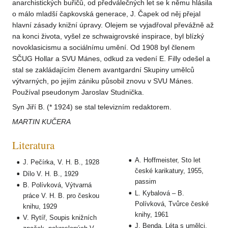
anarchistických buřičů, od předválečných let se k němu hlásila
o málo mladší čapkovská generace, J. Čapek od něj přejal
hlavní zásady knižní úpravy. Olejem se vyjadřoval převážně až
na konci života, vyšel ze schwaigrovské inspirace, byl blízký
novoklasicismu a sociálnímu umění. Od 1908 byl členem
SČUG Hollar a SVU Mánes, odkud za vedení E. Filly odešel a
stal se zakládajícím členem avantgardní Skupiny umělců
výtvarných, po jejím zániku působil znovu v SVU Mánes.
Používal pseudonym Jaroslav Studnička.
Syn Jiří B. (* 1924) se stal televizním redaktorem.
MARTIN KUČERA
Literatura
A. Hoffmeister, Sto let
J. Pečírka, V. H. B., 1928
české karikatury, 1955,
Dílo V. H. B., 1929
passim
B. Polívková, Výtvarná
L. Kybalová – B.
práce V. H. B. pro českou
Polívková, Tvůrce české
knihu, 1929
knihy, 1961
V. Rytíř, Soupis knižních
J. Benda, Léta s umělci,