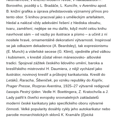
Borového, později u L. Bradáče, L. Kuncíře, v
Aventinu
apod.
B. knižní grafika a úprava představovala významný přínos pro
tento obor. S knihou pracoval jako s uměleckým artefaktem,
hledal a nalézal vždy adekvátní řešení z hlediska obsahu,
tvaru, zaměření, nejlépe se mu dařilo, když mohl celou knihu
navrhovat sám – od vazby po ilustrace a písmo – a učinit z ní
nositele hravé, ornamentálně dekorativní výtvarnosti. Inspiroval
se jak odkazem dekadence (A. Beardsley), tak expresionismu
(E. Munch) a vídeňské secese (G. Klimt), ojediněle před válkou
i kubismem, v kresbě zůstal věren mánesovsko- alšovské
tradici. Spojoval zážitek českého lidového umění, baroka a
kreslířského mistrovství H. Daumiera, z nějž vycházel jako
ilustrátor, novinový kreslíř a průbojný karikaturista. Kreslil do
Letáků
,
Raracha
,
Šibeniček
, po vzniku republiky do
Kopřiv
,
Prager Presse
,
Rozprav Aventina
, 1925–27 výtvarně redigoval
časopis
Pestrý týden
. Vedle H. Boettingera, Z. Kratochvíla a J.
Lady patřil k čtveřici evropsky srovnatelných zakladatelů
moderní české karikatury jako specifického oboru výtvarné
činnosti. Velké popularity dosáhly cykly jeho autokarikatur nebo
parodie monarchistických sklonů K. Kramáře (
Epická