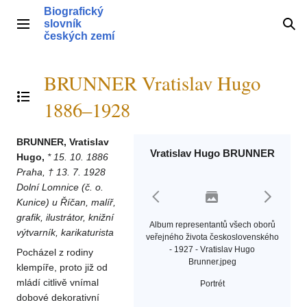
Přeskočit
Biografický
na
slovník
Hlavní menu
Hle
obsah
českých zemí
BRUNNER Vratislav Hugo
Přepnout obsah
1886–1928
BRUNNER, Vratislav
Vratislav Hugo BRUNNER
Hugo,
* 15. 10. 1886
Praha, † 13. 7. 1928
Dolní Lomnice (č. o.
Kunice) u Říčan, malíř,
grafik, ilustrátor, knižní
Album representantů všech oborů
výtvarník, karikaturista
veřejného života československého
- 1927 - Vratislav Hugo
Pocházel z rodiny
Brunner.jpeg
klempíře, proto již od
mládí citlivě vnímal
Portrét
dobové dekorativní