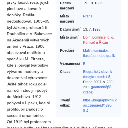
prvky fasád, resp. jejich
Datum
15. 10. 1886
plechové a kované
narození
doplňky. Reálku
Místo
Praha
nedostudoval, 1903–05
narození
byl žákem profesorů B.
Datum úmrtí
13. 7. 1928
Roubalíka a V. Bukovace
Místo úmrtí
Dolní Lomnice (č. o.
na Akademii výtvarných
Kunice) u Říčan
umění v Praze. 1906
Povolání
Malíř, iluminátor,
absolvoval malířskou
ilustrátor nebo grafik‎
speciálku M. Pirnera,
Významnost
B
kde si osvojil tvarosloví
výtvarné moderny a
Citace
Biografický slovník
českých zemí
8,
dekorativní výrazovost.
Praha 2007, s. 230–
Ještě téhož roku odjel
231. (
podrobnější
na roční studijní pobyt
citace
)
do Mnichova. 1912
Trvalý
https://biography.hiu.c
pobýval v Lipsku, kde si
odkaz
as.cz/pageid/4295
prohloubil znalosti o
8
secesní ornamentice.
Od 1919 byl profesorem