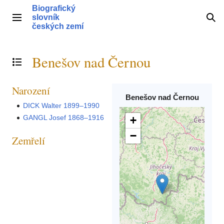
Přeskočit
Biografický
na
slovník
Hlavní menu
Hle
obsah
českých zemí
Benešov nad Černou
Přepnout obsah
Narození
Benešov nad Černou
DICK Walter 1899–1990
GANGL Josef 1868–1916
+
−
Zemřelí