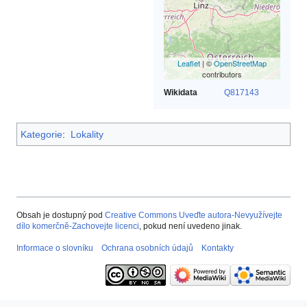
Leaflet
| ©
OpenStreetMap
contributors
Wikidata
Q817143
Kategorie
:
Lokality
Obsah je dostupný pod
Creative Commons Uveďte autora-Nevyužívejte
dílo komerčně-Zachovejte licenci
, pokud není uvedeno jinak.
Informace o slovníku
Ochrana osobních údajů
Kontakty