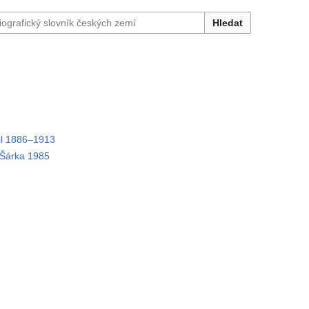
Hledat
l 1886–1913
árka 1985