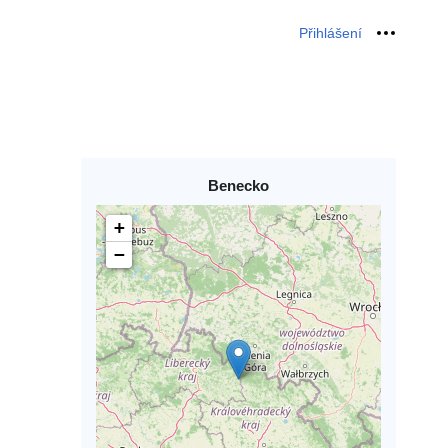
Přihlášení
Osobní 
Benecko
+
−