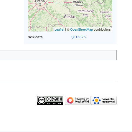
Leaflet
| ©
OpenStreetMap
contributors
Wikidata
Q816825