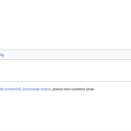
ity
lo komerčně-Zachovejte licenci
, pokud není uvedeno jinak.