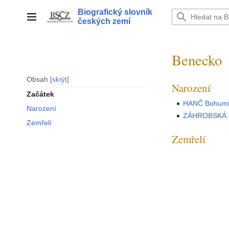
Přeskočit
Biografický slovník
na
Hlavní menu
českých zemí
obsah
Benecko
Obsah
skrýt
Narození
Začátek
HANČ Bohumi
Narození
ZÁHROBSKÁ Š
Zemřelí
Zemřelí