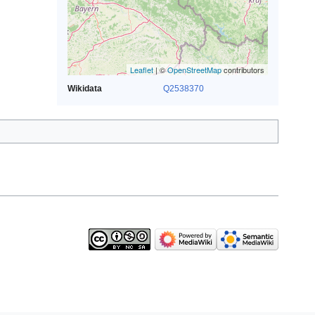
Leaflet
| ©
OpenStreetMap
contributors
Wikidata
Q2538370