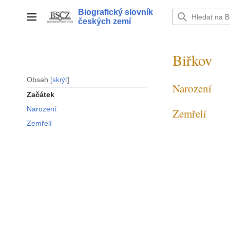
Přeskočit
Biografický slovník
na
Hlavní menu
českých zemí
obsah
Biřkov
Obsah
skrýt
Narození
Začátek
Narození
Zemřelí
Zemřelí