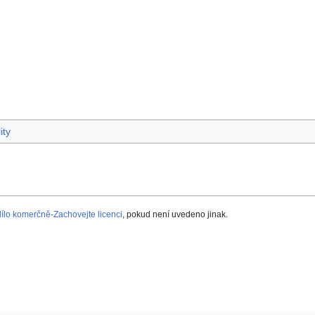
ity
lo komerčně-Zachovejte licenci
, pokud není uvedeno jinak.