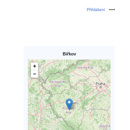
Přihlášení
Osobní 
Biřkov
+
−