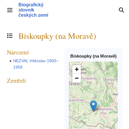
Přeskočit
Biografický
na
slovník
Hlavní menu
Hle
obsah
českých zemí
Biskoupky (na Moravě)
Přepnout obsah
Narození
Biskoupky (na Moravě)
NEZVAL Vítězslav 1900–
1958
+
−
Zemřelí