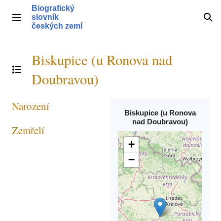
Přeskočit
Biografický
na
slovník
Hlavní menu
Hle
obsah
českých zemí
Biskupice (u Ronova nad
Přepnout obsah
Doubravou)
Narození
Biskupice (u Ronova
nad Doubravou)
Zemřelí
+
−