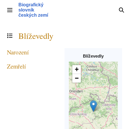
Přeskočit
Biografický
na
slovník
Hlavní menu
Hle
obsah
českých zemí
Blíževedly
Přepnout obsah
Narození
Blíževedly
Zemřelí
+
−