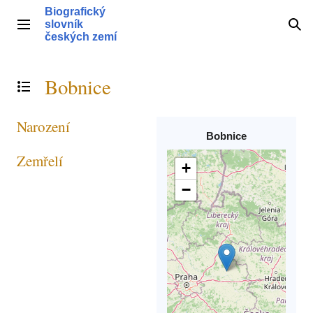
Přeskočit
Biografický
na
slovník
Hlavní menu
Hle
obsah
českých zemí
Bobnice
Přepnout obsah
Narození
Bobnice
Zemřelí
+
−