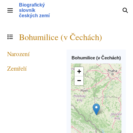
Přeskočit
Biografický
na
slovník
Hlavní menu
Hle
obsah
českých zemí
Bohumilice (v Čechách)
Přepnout obsah
Narození
Bohumilice (v Čechách)
Zemřelí
+
−