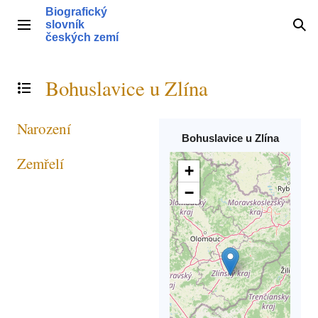
Přeskočit
Biografický
na
slovník
Hlavní menu
Hle
obsah
českých zemí
Bohuslavice u Zlína
Přepnout obsah
Narození
Bohuslavice u Zlína
Zemřelí
+
−