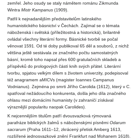
zemřel. Jeho osudy se staly námětem románu Zikmunda
Wintra
Mistr Kampanus
(1909).
Patřil k nejnadanějším představitelům latinského
humanistického básnictví v Čechách. Zajímal se o témata
náboženská i světská (příležitostná a historická), brilantně
ovládal všechny literární formy. Básnické tvorbě se počal
věnovat 1591. Od té doby publikoval 65 děl a souborů, z nichž
většina ještě sestávala ze značného počtu samostatných
básní, kromě toho napsal přes 600 gratulačních skladeb a
příspěvků do prologových částí knih svých přátel. Literární
tvorbu, spjatou velkým dílem s životem univerzity, podepisoval
též anagramem aMICVs (magister Ioannes Campanus
Vodnianus). Zejména po smrti Jiřího Carolida (1612), který v C.
spatřoval nežádoucího konkurenta, došla jeho díla značného
ohlasu mezi domácími humanisty (v zahraničí získával
výraznější popularitu naopak Carolides).
K nejcennějším titulům patří dvousvazková rýmovaná
parafráze biblických žalmů s náboženskými písněmi
Odarum
sacrarum
(Praha 1611–12, zkrácený přetisk Amberg 1613,
rozšířené jednosvazkové znění Frankfurt nad Mohanem 1618).