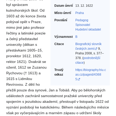
byl správcem
Datum úmrtí
13. 12. 1622
kutnohorských škol. Od
Místo úmrtí
Praha
1603 až do konce života
Povolání
Pedagog‎
pobýval opět v Praze,
Spisovatel‎
mimo jiné jako profesor
Hudební skladatel‎
řečtiny a latinské poezie
Významnost
B
a čelný představitel
Citace
Biografický slovník
univerzity (děkan s
českých zemí
9,
přestávkami 1605–15,
Praha 2008, s. 377–
prorektor 1612, 1620,
378. (
podrobnější
rektor 1621). Dvakrát se
citace
)
oženil, 1612 se Zuzanou
Trvalý
https://biography.hiu.c
Rychovou († 1613) a
odkaz
as.cz/pageid/4368
1615 s Lidmilou
5
Revírovou. Z dětí ho
přežili pouze dva synové, Jan a Tobiáš. Aby po bělohorských
událostech zachránil samostatnost pražské univerzity před
spojením s jezuitskou akademií, přestoupil v listopadu 1622 od
vyznání podobojí ke katolickému. Během následujícího měsíce
však po vyčerpávajícím a marném zápasu o udržení školy