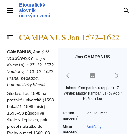
Přeskočit
Biografický
na
slovník
Hlavní menu
Hle
obsah
českých zemí
CAMPANUS Jan 1572–1622
Přepnout obsah
CAMPANUS, Jan
(též
Jan CAMPANUS
VODŇANSKÝ, vl. jm.
Kumpán), * 27. 12. 1572
Vodňany, † 13. 12. 1622
Praha, pedagog,
humanistický básník
Johann Campanius (cropped) - Z.
Studoval od 1590 na
Winterː Master Kampanius (by Adolf
Kašpar).jpg
pražské univerzitě (1593
bakalář, 1596 mistr).
1593–98 působil ve
Datum
27. 12. 1572
narození
škole v Teplicích, pak
přešel nakrátko do
Místo
Vodňany
narození
Prahy a mezi 1600–03