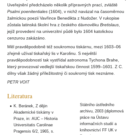
Uveřejnění předcházelo několik přípravných prací, zvláště
Psalmi poenitentiales
(1604), v nichž navázal na časoměrnou
žalmickou poezii Vavřince Benedikta z Nudožer. V rukopise
zůstala latinská školní hra z českého dávnověku
Bretislaus
,
jejíž provedení na univerzitní půdě bylo 1604 katolickou
cenzurou zakázáno.
Měl pravděpodobně též soukromou tiskárnu, mezi 1603–06
zřejmě užíval tiskařský lis v Karolinu. S největší
pravděpodobností tak vystřídal astronoma Tychona Brahe,
který provozoval vedlejší tiskařskou činnost 1599–1601. Z C.
dílny však žádný příležitostný či soukromý tisk neznáme.
PETR VOIT
Literatura
Státního ústředního
K. Beránek, Z dějin
archivu, 2003 (diplomová
Akademické tiskárny v
práce na Ústavu
Praze, in: AUC – Historia
informačních studií a
Universitatis Carolinae
knihovnictví FF UK v
Pragensis 6/2, 1965, s.