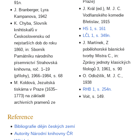
Praze)
91n.
J. Král (ed.), M. J. C.
J. Branberger, Lyra
Vodňanského komedie
Kampanova, 1942
Břetislav, 1915
K. Chyba, Slovník
HS 1, s. 161
knihtiskařů v
LČL 1, s. 349n.
Československu od
J. Martínek, Z
nejstarších dob do roku
pobělohorské básnické
1860, in: Sborník
tvorby Mistra C., in:
Památníku národního
Zprávy jednoty klasických
písemnictví Strahovská
filologů 3, 1961, s. 90
knihovna, roč. 1–19
(přílohy), 1966–1984, s. 68
O. Odložilík, M. J. C.,
1938
M. Koldová, Jezuitská
tiskárna v Praze (1635–
RHB 1, s. 254n.
1773) na základě
Voit, s. 149.
archivních pramenů ze
Reference
Bibliografie dějin českých zemí
Autority Národní knihovny ČR