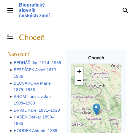
Přeskočit
Biografický
na
slovník
Hlavní menu
Hle
obsah
českých zemí
Choceň
Přepnout obsah
Narození
Choceň
BEDNÁŘ Jan 1914–1989
BEZDÍČEK Josef 1873–
+
1936
−
BEČVÁŘOVÁ Marie
1879–1936
BROM Ladislav Jan
1908–1969
DRIML Karel 1891–1929
HAŠEK Otakar 1898–
1965
HOUDEK Antonín 1869–