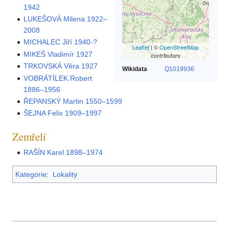
1942
LUKEŠOVÁ Milena 1922–
2008
MICHALEC Jiří 1940-?
Leaflet
| ©
OpenStreetMap
MIKEŠ Vladimír 1927
contributors
TRKOVSKÁ Věra 1927
Wikidata
Q1019936
VOBRÁTÍLEK Robert
1886–1956
ŘEPANSKÝ Martin 1550–1599
ŠEJNA Felix 1909–1997
Zemřelí
RAŠÍN Karel 1898–1974
Kategorie
:
Lokality