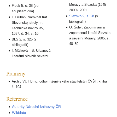
Moravy a Slezska (1945–
Ficek 5, s. 38 (se
2000), 2001
soupisem díla)
Slezsko 9, s. 28
(s
I. Hruban, Narovnal trať
bibliografií)
Slovenskej strely, in:
O. Šuleř, Zapomínaní a
Technické noviny 35,
zapomenutí literáti Slezska
1987, č. 34, s. 10
a severní Moravy, 2005, s.
BLS 2, s. 325 (s
48–50.
bibliografií)
I. Málková – S. Urbanová,
Literární slovník severní
Prameny
Archiv VUT Brno, odbor inženýrského stavitelství ČVŠT, kniha
č. 104.
Reference
Autority Národní knihovny ČR
Wikidata