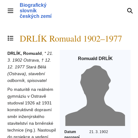
Přeskočit
Biografický
na
slovník
Hlavní menu
Hle
obsah
českých zemí
DRLÍK Romuald 1902–1977
Přepnout obsah
DRLÍK, Romuald
,
* 21.
Romuald DRLÍK
3. 1902 Ostrava, † 12.
12. 1977 Stará Bělá
(Ostrava), stavební
odborník, spisovatel
Po maturitě na reálném
gymnáziu v Ostravě
studoval 1926 až 1931
konstruktivně dopravní
směr inženýrského
stavitelství na brněnské
technice (ing.). Nastoupil
Datum
21. 3. 1902
do projekce a vedení
narození