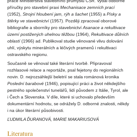
práce Ministerstva stavebního průmyslu ČSR. Vydal odborné
příručky pro stavební praxi
Mechanisace zemních prací
(1952),
Strojní hloubení jam, rýh
a šachet
(1955) a
Písky a
štěrky ve stavebnictví
(1957). Později zpracoval oborové
bibliografie a sborníky pro stavebnictví
Asanace
a rekultivace
území postižených uhelnou těžbou
(1964),
Rekultivace důlních
oblastí
(1966) ad. Publikoval studie věnované vlivu dolování
uhlí, výskytu minerálních a léčivých pramenů i rekultivaci
ostravského regionu.
Současně se věnoval také literární tvorbě. Připravoval
rozhlasové relace a reportáže, psal fejetony do regionálních
novin. D. nejrozsáhlejší beletrií se stala románová kronika
Poslední
barabové
(1946), popisující práci a život někdejšího
pestrého společenství tunelářů, lidí původem z Itálie, Tyrol, ale
i Čech a Slovenska. V díle, které si uchovalo především
dokumentární hodnotu, se odrážely D. odborné znalosti, někdy
i na úkor literární působivosti.
ĽUDMILA ĎURANOVÁ, MARIE MAKARIUSOVÁ
Literatura