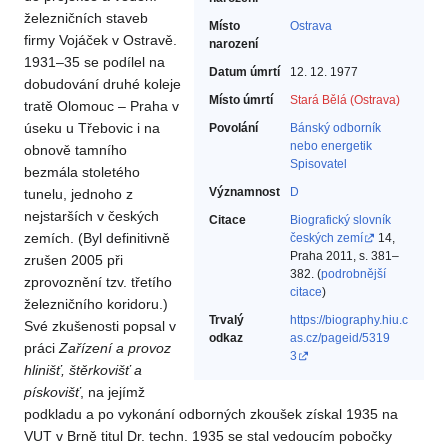
železničních staveb
Místo
Ostrava
firmy Vojáček v Ostravě.
narození
1931–35 se podílel na
Datum úmrtí
12. 12. 1977
dobudování druhé koleje
Místo úmrtí
Stará Bělá (Ostrava)
tratě Olomouc – Praha v
úseku u Třebovic i na
Povolání
Bánský odborník
nebo energetik‎
obnově tamního
Spisovatel‎
bezmála stoletého
Významnost
D
tunelu, jednoho z
nejstarších v českých
Citace
Biografický slovník
zemích. (Byl definitivně
českých zemí
14,
Praha 2011, s. 381–
zrušen 2005 při
382. (
podrobnější
zprovoznění tzv. třetího
citace
)
železničního koridoru.)
Trvalý
https://biography.hiu.c
Své zkušenosti popsal v
odkaz
as.cz/pageid/5319
práci
Zařízení a provoz
3
hlinišť, štěrkovišť
a
pískovišť
, na jejímž
podkladu a po vykonání odborných zkoušek získal 1935 na
VUT v Brně titul Dr. techn. 1935 se stal vedoucím pobočky