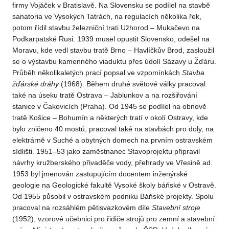
firmy Vojáček v Bratislavě. Na Slovensku se podílel na stavbě
sanatoria ve Vysokých Tatrách, na regulacích několika řek,
potom řídil stavbu železniční trati Užhorod – Mukačevo na
Podkarpatské Rusi. 1939 musel opustit Slovensko, odešel na
Moravu, kde vedl stavbu tratě Brno – Havlíčkův Brod, zasloužil
se o výstavbu kamenného viaduktu přes údolí Sázavy u Žďáru.
Průběh několikaletých prací popsal ve vzpomínkách
Stavba
žďárské dráhy
(1968). Během druhé světové války pracoval
také na úseku tratě Ostrava – Jablunkov a na rozšiřování
stanice v Čakovicích (Praha). Od 1945 se podílel na obnově
tratě Košice – Bohumín a některých tratí v okolí Ostravy, kde
bylo zničeno 40 mostů, pracoval také na stavbách pro doly, na
elektrárně v Suché a obytných domech na prvním ostravském
sídlišti. 1951–53 jako zaměstnanec Stavoprojektu připravil
návrhy kružberského přivaděče vody, přehrady ve Vřesině ad.
1953 byl jmenován zastupujícím docentem inženýrské
geologie na Geologické fakultě Vysoké školy báňské v Ostravě.
Od 1955 působil v ostravském podniku Báňské projekty. Spolu
pracoval na rozsáhlém pětisvazkovém díle
Stavební stroje
(1952), vzorové učebnici pro řidiče strojů pro zemní a stavební