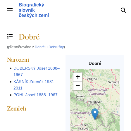
Přeskočit
Biografický
na
slovník
Hlavní menu
Hle
obsah
českých zemí
Dobré
Přepnout obsah
(přesměrováno z
Dobré u Dobrušky
)
Narození
Dobré
DOBERSKÝ Josef 1888–
1967
+
KÁRNÍK Zdeněk 1931–
−
2011
POHL Josef 1888–1967
Zemřelí