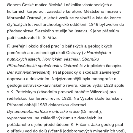
členem České matice školské i několika vlasteneckých a
kulturních korporací, zasedal v kuratoriu Městského muzea v
Moravské Ostravě, o jehož vznik se zasloužil a kde do konce
čtyřicátých let vedl archeologické oddělení. 1946 byl zvolen do
předsednictva Slezského studijního ústavu. K jeho přátelům
patřil cestovatel E. S. Vráz.
F. uveřejnil okolo třiceti prací o báňských a geologických
poměrech a o archeologii okolí Ostravy (
v Hornických a
hutnických
listech
,
Hornickém věstníku
,
Sborníku
Přírodovědecké
společnosti v Ostravě
či v teplickém časopisu
Der Kohleninteressent
). Psal posudky o škodách zaviněných
dopravou a dolováním. Nejvýznamnější byla monografie o
geologii ostravsko-karvinského revíru, kterou vydal 1928 spolu
s K. Patteiskym (závodním provozů hraběte Wilczeka) pro
ředitelskou konferenci revíru 1929. Na Vysoké škole báňské v
Příbrami obhájil 1933 doktorskou disertaci
Dynamometamorfóza v orlovské
vráse
(Dr. mont.),
vypracovanou na základě výzkumu z dvacátých let
pořádaného s jeho předchůdcem K. Fričem. Jako geolog psal
o přítoku vod do dolů (včetně jodobromových minerálních vod),