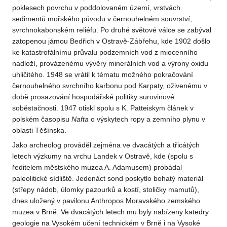
poklesech povrchu v poddolovaném území, vrstvách
sedimentů mořského původu v černouhelném souvrství,
svrchnokabonském reliéfu. Po druhé světové válce se zabýval
zatopenou jámou Bedřich v Ostravě-Zábřehu, kde 1902 došlo
ke katastrofálnímu průvalu podzemních vod z miocenního
nadloží, provázenému vývěry minerálních vod a výrony oxidu
uhličitého. 1948 se vrátil k tématu možného pokračování
černouhelného svrchního karbonu pod Karpaty, oživenému v
době prosazování hospodářské politiky surovinové
soběstačnosti. 1947 otiskl spolu s K. Patteiskym článek v
polském časopisu
Nafta
o výskytech ropy a zemního plynu v
oblasti Těšínska.
Jako archeolog prováděl zejména ve dvacátých a třicátých
letech výzkumy na vrchu Landek v Ostravě, kde (spolu s
ředitelem městského muzea A. Adamusem) probádal
paleolitické sídliště. Jedenáct sond poskytlo bohatý materiál
(střepy nádob, úlomky pazourků a kostí, stoličky mamutů),
dnes uložený v pavilonu Anthropos Moravského zemského
muzea v Brně. Ve dvacátých letech mu byly nabízeny katedry
geologie na Vysokém učení technickém v Brně i na Vysoké