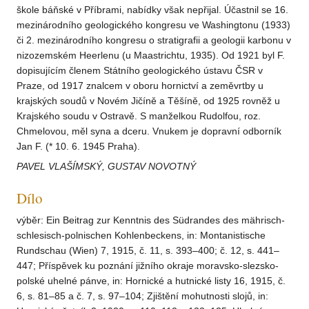
škole báňské v Příbrami, nabídky však nepřijal. Účastnil se 16.
mezinárodního geologického kongresu ve Washingtonu (1933)
či 2. mezinárodního kongresu o stratigrafii a geologii karbonu v
nizozemském Heerlenu (u Maastrichtu, 1935). Od 1921 byl F.
dopisujícím členem Státního geologického ústavu ČSR v
Praze, od 1917 znalcem v oboru hornictví a zeměvrtby u
krajských soudů v Novém Jičíně a Těšíně, od 1925 rovněž u
Krajského soudu v Ostravě. S manželkou Rudolfou, roz.
Chmelovou, měl syna a dceru. Vnukem je dopravní odborník
Jan F. (* 10. 6. 1945 Praha).
PAVEL VLAŠÍMSKÝ, GUSTAV NOVOTNÝ
Dílo
výběr: Ein Beitrag zur Kenntnis des Südrandes des mährisch-
schlesisch-polnischen Kohlenbeckens, in: Montanistische
Rundschau (Wien) 7, 1915, č. 11, s. 393–400; č. 12, s. 441–
447; Příspěvek ku poznání jižního okraje moravsko-slezsko-
polské uhelné pánve, in: Hornické a hutnické listy 16, 1915, č.
6, s. 81–85 a č. 7, s. 97–104; Zjištění mohutnosti slojů, in: