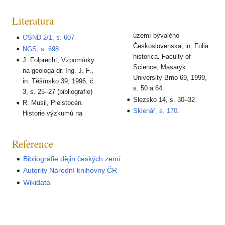
Literatura
území bývalého
OSND 2/1, s. 607
Československa, in: Folia
NGS, s. 698
historica. Faculty of
J. Folprecht, Vzpomínky
Science, Masaryk
na geologa dr. Ing. J. F.,
University Brno 69, 1999,
in: Těšínsko 39, 1996, č.
s. 50 a 64.
3, s. 25–27 (bibliografie)
Slezsko 14, s. 30–32
R. Musil, Pleistocén.
Sklenář, s. 170
.
Historie výzkumů na
Reference
Bibliografie dějin českých zemí
Autority Národní knihovny ČR
Wikidata