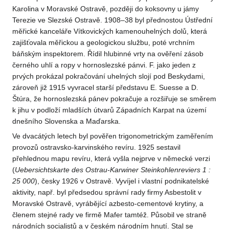
Karolina v Moravské Ostravě, později do koksovny u jámy
Terezie ve Slezské Ostravě. 1908–38 byl přednostou Ústřední
měřické kanceláře Vítkovických kamenouhelných dolů, která
zajišťovala měřickou a geologickou službu, poté vrchním
báňským inspektorem. Řídil hlubinné vrty na ověření zásob
černého uhlí a ropy v hornoslezské pánvi. F. jako jeden z
prvých prokázal pokračování uhelných slojí pod Beskydami,
zároveň již 1915 vyvracel starší představu E. Suesse a D.
Štúra, že hornoslezská pánev pokračuje a rozšiřuje se směrem
k jihu v podloží mladších útvarů Západních Karpat na území
dnešního Slovenska a Maďarska.
Ve dvacátých letech byl pověřen trigonometrickým zaměřením
provozů ostravsko-karvinského revíru. 1925 sestavil
přehlednou mapu revíru, která vyšla nejprve v německé verzi
(
Uebersichtskarte
des Ostrau-Karwiner Steinkohlenreviers 1 :
25 000
), česky 1926 v Ostravě. Vyvíjel i vlastní podnikatelské
aktivity, např. byl předsedou správní rady firmy Asbestolit v
Moravské Ostravě, vyrábějící azbesto-cementové krytiny, a
členem stejné rady ve firmě Mafer tamtéž. Působil ve straně
národních socialistů a v českém národním hnutí. Stal se