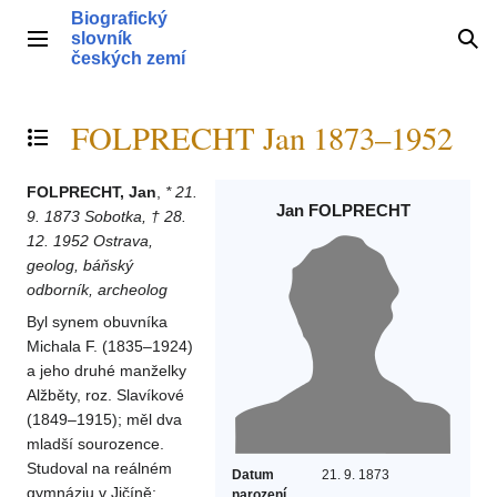
Přeskočit
Biografický
na
slovník
Hlavní menu
Hle
obsah
českých zemí
FOLPRECHT Jan 1873–1952
Přepnout obsah
FOLPRECHT, Jan
,
* 21.
Jan FOLPRECHT
9. 1873 Sobotka, † 28.
12. 1952 Ostrava,
geolog, báňský
odborník, archeolog
Byl synem obuvníka
Michala F. (1835–1924)
a jeho druhé manželky
Alžběty, roz. Slavíkové
(1849–1915); měl dva
mladší sourozence.
Studoval na reálném
Datum
21. 9. 1873
gymnáziu v Jičíně;
narození