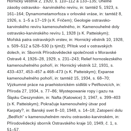
Hornický věstník 2, 1920, s. 110–112 a 133–135; Uhelné
zásoby ostravsko- -karvinského revíru, in: tamtéž 5, 1923, s.
161–164; Dynamometamorfoza v orlovské vráse, in: tamtéž 8,
1926, s. 1–5 a 17–19 (s K. Fričem); Geologie ostravsko-
karvinského revíru kamenouhelného, in: Kamenouhelné doly
ostravsko-karvinského revíru 1, 1928 (s K. Patteiskym);
Mořská patra ostravských vrstev, in: Hornický věstník 10, 1928,
s. 509–512 a 528–530 (s týmž); Přítok vod v ostravských
dolech, in: Sborník Přírodovědecké společnosti v Moravské
Ostravě 4, 1926–28, 1929, s. 231–243; Relief hornoslezského
kamenouhelného pohoří, in: Hornický věstník 12, 1931, s.
433–437, 453–457 a 468–473 (s K. Patteiskym); Expanse
kamenouhelného pohoří, in: tamtéž 15, 1934, s. 68–70;
Výzkumné práce na praehistorickém sídlišti v Petřkovicích, in:
Příroda 27, 1934, s. 77–86; Wystepowanie ropy i gazu na
Śląsku Cieszynskim, in: Nafta (Katowice) 3, 1947, s. 399–403
(s K. Patteiskym); Pokračuje kamenouhelný útvar pod
Karpaty?, in: Banský svet 8–10, 1948, s. 14–18; Zatopení dolu
„Bedřich“ v kamenouhelném revíru ostravsko-karvinském, in:
Přírodovědecký sborník Ostravského kraje 10, 1949, č. 1, s.
51–57.