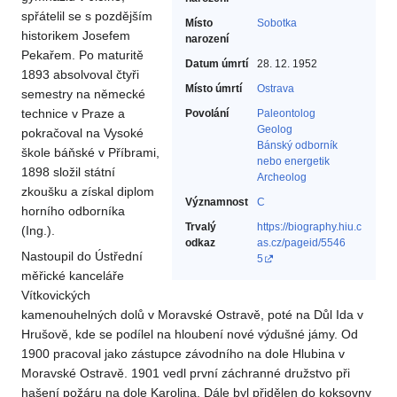
spřátelil se s pozdějším
Místo
Sobotka
historikem Josefem
narození
Pekařem. Po maturitě
Datum úmrtí
28. 12. 1952
1893 absolvoval čtyři
Místo úmrtí
Ostrava
semestry na německé
technice v Praze a
Povolání
Paleontolog‎
Geolog‎
pokračoval na Vysoké
Bánský odborník
škole báňské v Příbrami,
nebo energetik‎
1898 složil státní
Archeolog‎
zkoušku a získal diplom
Významnost
C
horního odborníka
Trvalý
https://biography.hiu.c
(Ing.).
odkaz
as.cz/pageid/5546
Nastoupil do Ústřední
5
měřické kanceláře
Vítkovických
kamenouhelných dolů v Moravské Ostravě, poté na Důl Ida v
Hrušově, kde se podílel na hloubení nové výdušné jámy. Od
1900 pracoval jako zástupce závodního na dole Hlubina v
Moravské Ostravě. 1901 vedl první záchranné družstvo při
hašení požáru na dole Karolina. Dále byl přidělen do koksovny