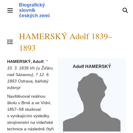
Přeskočit
Biografický
na
slovník
Hlavní menu
Hle
obsah
českých zemí
HAMERSKÝ Adolf 1839–
Přepnout obsah
1893
HAMERSKÝ, Adolf
,
*
Adolf HAMERSKÝ
10. 3. 1839 Vír (u Žďáru
nad Sázavou), † 12. 6.
1893 Ostrava, báňský
inženýr
Navštěvoval reálnou
školu v Brně a ve Vídni,
1857–58 studoval
s vynikajícími výsledky
strojírenství na vídeňské
technice a následně čtyři