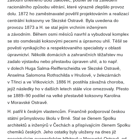
závodní uhelného dolu Jaklovec; podílel se na zavedení
racionálního způsobu větrání, které výrazně zlepšilo provoz
dolu. 1872 ho zaměstnavatel pověřil projektováním a realizací
centrální koksovny ve Slezské Ostravě. Byla uvedena do
provozu 1873 a H. se stal jejím vrchním inženýrem
a závodním. Během osmi měsíců navrhl a vybudoval komplex
se sto osmdesáti koksovými pecemi a úpravnou uhlí. Těšil se
pověsti vynikajícího a respektovaného specialisty v oblasti
úpravnictví. Několik domácích a zahraničních těžařstev mu
zadalo výstavbu nebo přestavbu úpraven uhlí, a to např.
v dolech Huga Salma-Reifferscheidta ve Slezské Ostravě,
Anselma Salomona Rothschilda v Hrušově, v železárnách
v Třinci a ve Vítkovicích. 1886 H. postihla závažná choroba,
jejíž následky ho v dalších letech stále více omezovaly. Přesto
se 1889–90 podílel na velké přestavbě koksovny Karolina
v Moravské Ostravě.
H. patřil k českým vlastencům. Finančně podporoval českou
státní průmyslovou školu v Brně. Stal se členem Spolku
architektů a inženýrů v Čechách a přispívajícím členem Spolku
chemiků českých. Jeho ostatky byly uloženy na dnes již
neexistujícím evangelickém hřbitově v Moravské Ostravě, od