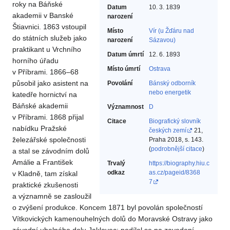
roky na Báňské
Datum
10. 3. 1839
akademii v Banské
narození
Štiavnici. 1863 vstoupil
Místo
Vír (u Žďáru nad
do státních služeb jako
narození
Sázavou)
praktikant u Vrchního
Datum úmrtí
12. 6. 1893
horního úřadu
Místo úmrtí
Ostrava
v Příbrami. 1866–68
působil jako asistent na
Povolání
Bánský odborník
nebo energetik‎
katedře hornictví na
Báňské akademii
Významnost
D
v Příbrami. 1868 přijal
Citace
Biografický slovník
nabídku Pražské
českých zemí
21,
železářské společnosti
Praha 2018, s. 143.
(
podrobnější citace
)
a stal se závodním dolů
Amálie a František
Trvalý
https://biography.hiu.c
odkaz
as.cz/pageid/8368
v Kladně, tam získal
7
praktické zkušenosti
a významně se zasloužil
o zvýšení produkce. Koncem 1871 byl povolán společností
Vítkovických kamenouhelných dolů do Moravské Ostravy jako