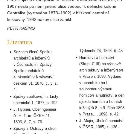
1907 nesla po něm jméno ulice vedoucí k dělnické kolonii
Centrálka (vystavěna 1873–1902) v blízkosti centrální
koksovny. 1942 název ulice zanikl.
PETR KAŠING
Literatura
Týdenník 24, 1893, č. 45
Seznam členů Spolku
Hornictví a hutnictví
architektů a inženýrů
(Skup. C III) na výstavě
v Čechách, in: Zprávy
architektury a inženýrství
Spolku architektů
v Praze r. 1898. Vydáno
a inženýrů v Království
v upomínku na I.
českém 31, 1876, č. 3, s.
soubornou výstavu
4
hornictví a hutnictví a den
Zprávy spolkové, in: Listy
sjezdu horních a hutních
chemické 1, 1877, s. 192
inženýrů 8. a 9. října 1898
J. Hýbner, Oberingenieur
v Praze…, 1898, s. 42
A. H. †, in: ÖZBH 41,
J. Majer, Uhelné hornictví
1893, č. 7, s. 76
v ČSSR, 1985, s. 136.
Zprávy z Ostravy a okolí