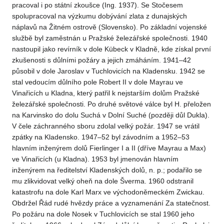
pracoval i po státní zkoušce (Ing. 1937). Se Stočesem
spolupracoval na výzkumu dobývání zlata z dunajských
náplavů na Žitném ostrově (Slovensko). Po základní vojenské
službě byl zaměstnán u Pražské železářské společnosti. 1940
nastoupil jako revírník v dole Kübeck v Kladně, kde získal první
zkušenosti s důlními požáry a jejich zmáháním. 1941–42
působil v dole Jaroslav v Tuchlovicích na Kladensku. 1942 se
stal vedoucím důlního pole Robert II v dole Mayrau ve
Vinařicích u Kladna, který patřil k nejstarším dolům Pražské
železářské společnosti. Po druhé světové válce byl H. přeložen
na Karvinsko do dolu Suchá v Dolní Suché (později důl Dukla).
V čele záchranného sboru zdolal velký požár. 1947 se vrátil
zpátky na Kladensko. 1947–52 byl závodním a 1952–53
hlavním inženýrem dolů Fierlinger I a II (dříve Mayrau a Max)
ve Vinařicích (u Kladna). 1953 byl jmenován hlavním
inženýrem na ředitelství Kladenských dolů, n. p.; podařilo se
mu zlikvidovat velký oheň na dole Šverma. 1960 odstranil
katastrofu na dole Karl Marx ve východoněmeckém Zwickau.
Obdržel Řád rudé hvězdy práce a vyznamenání Za statečnost.
Po požáru na dole Nosek v Tuchlovicích se stal 1960 jeho