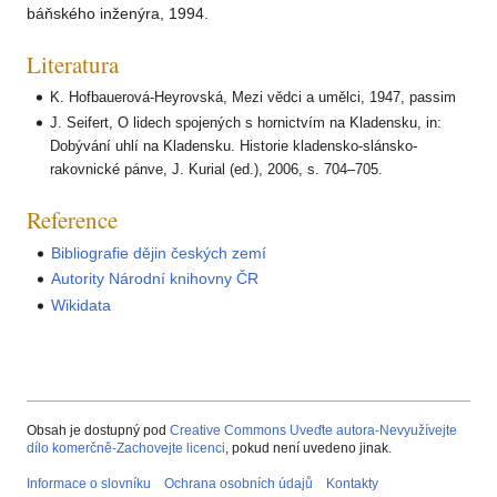
báňského inženýra, 1994.
Literatura
K. Hofbauerová-Heyrovská, Mezi vědci a umělci, 1947, passim
J. Seifert, O lidech spojených s hornictvím na Kladensku, in:
Dobývání uhlí na Kladensku. Historie kladensko-slánsko-
rakovnické pánve, J. Kurial (ed.), 2006, s. 704–705.
Reference
Bibliografie dějin českých zemí
Autority Národní knihovny ČR
Wikidata
Obsah je dostupný pod
Creative Commons Uveďte autora-Nevyužívejte
dílo komerčně-Zachovejte licenci
, pokud není uvedeno jinak.
Informace o slovníku
Ochrana osobních údajů
Kontakty