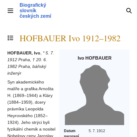
Přeskočit
Biografický
na
slovník
Hlavní menu
Hle
obsah
českých zemí
HOFBAUER Ivo 1912–1982
Přepnout obsah
HOFBAUER, Ivo
,
* 5. 7.
Ivo HOFBAUER
1912 Praha, † 20. 6.
1982 Praha, báňský
inženýr
Syn akademického
malíře a grafika Arnošta
H. (1869–1944) a Kláry
(1884–1959), dcery
právníka Leopolda
Heyrovského (1852–
1924). Jeho strýci byli
fyzikální chemik a nositel
Datum
5. 7. 1912
Nobelovy ceny Jaroslav
narození