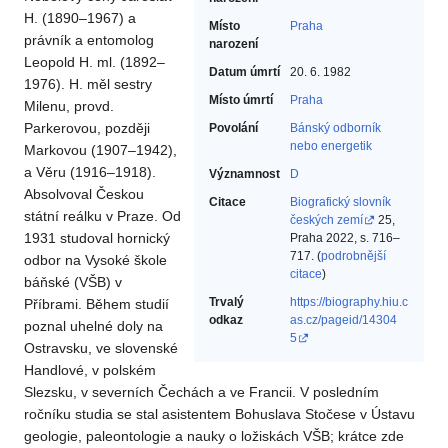
H. (1890–1967) a
Místo
Praha
právník a entomolog
narození
Leopold H. ml. (1892–
Datum úmrtí
20. 6. 1982
1976). H. měl sestry
Místo úmrtí
Praha
Milenu, provd.
Parkerovou, později
Povolání
Bánský odborník
nebo energetik‎
Markovou (1907–1942),
a Věru (1916–1918).
Významnost
D
Absolvoval Českou
Citace
Biografický slovník
státní reálku v Praze. Od
českých zemí
25,
1931 studoval hornický
Praha 2022, s. 716–
717. (
podrobnější
odbor na Vysoké škole
citace
)
báňské (VŠB) v
Trvalý
https://biography.hiu.c
Příbrami. Během studií
odkaz
as.cz/pageid/14304
poznal uhelné doly na
5
Ostravsku, ve slovenské
Handlové, v polském
Slezsku, v severních Čechách a ve Francii. V posledním
ročníku studia se stal asistentem Bohuslava Stočese v Ústavu
geologie, paleontologie a nauky o ložiskách VŠB; krátce zde