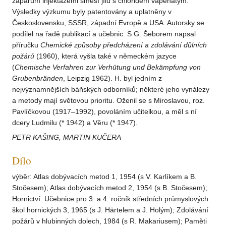
záparům injektážemi směsí jílu s chloridem vápenatým.
Výsledky výzkumu byly patentovány a uplatněny v
Československu, SSSR, západní Evropě a USA. Autorsky se
podílel na řadě publikací a učebnic. S G. Šeborem napsal
příručku
Chemické způsoby předcházení a zdolávání důlních
požárů
(1960), která vyšla také v německém jazyce
(
Chemische Verfahren zur Verhütung und Bekämpfung von
Grubenbränden
, Leipzig 1962). H. byl jedním z
nejvýznamnějších báňských odborníků; některé jeho vynálezy
a metody mají světovou prioritu. Oženil se s Miroslavou, roz.
Pavlíčkovou (1917–1992), povoláním učitelkou, a měl s ní
dcery Ludmilu (* 1942) a Věru (* 1947).
PETR KAŠING, MARTIN KUČERA
Dílo
výběr: Atlas dobývacích metod 1, 1954 (s V. Karlíkem a B.
Stočesem); Atlas dobývacích metod 2, 1954 (s B. Stočesem);
Hornictví. Učebnice pro 3. a 4. ročník středních průmyslových
škol hornických 3, 1965 (s J. Härtelem a J. Holým); Zdolávání
požárů v hlubinných dolech, 1984 (s R. Makariusem); Paměti