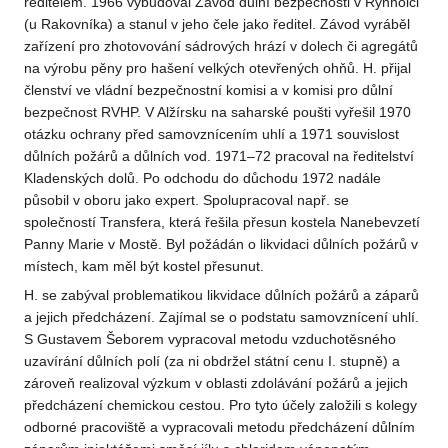
ředitelem. 1966 vybudoval Závod důlní bezpečnosti v Rynholci
(u Rakovníka) a stanul v jeho čele jako ředitel. Závod vyráběl
zařízení pro zhotovování sádrových hrází v dolech či agregátů
na výrobu pěny pro hašení velkých otevřených ohňů. H. přijal
členství ve vládní bezpečnostní komisi a v komisi pro důlní
bezpečnost RVHP. V Alžírsku na saharské poušti vyřešil 1970
otázku ochrany před samovznícením uhlí a 1971 souvislost
důlních požárů a důlních vod. 1971–72 pracoval na ředitelství
Kladenských dolů. Po odchodu do důchodu 1972 nadále
působil v oboru jako expert. Spolupracoval např. se
společností Transfera, která řešila přesun kostela Nanebevzetí
Panny Marie v Mostě. Byl požádán o likvidaci důlních požárů v
místech, kam měl být kostel přesunut.
H. se zabýval problematikou likvidace důlních požárů a záparů
a jejich předcházení. Zajímal se o podstatu samovznícení uhlí.
S Gustavem Šeborem vypracoval metodu vzduchotěsného
uzavírání důlních polí (za ni obdržel státní cenu I. stupně) a
zároveň realizoval výzkum v oblasti zdolávání požárů a jejich
předcházení chemickou cestou. Pro tyto účely založili s kolegy
odborné pracoviště a vypracovali metodu předcházení důlním