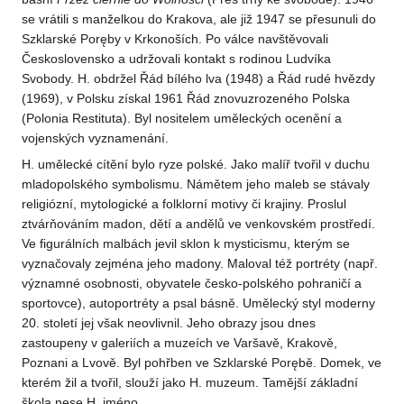
se vrátili s manželkou do Krakova, ale již 1947 se přesunuli do
Szklarské Poręby v Krkonoších. Po válce navštěvovali
Československo a udržovali kontakt s rodinou Ludvíka
Svobody. H. obdržel Řád bílého lva (1948) a Řád rudé hvězdy
(1969), v Polsku získal 1961 Řád znovuzrozeného Polska
(Polonia Restituta). Byl nositelem uměleckých ocenění a
vojenských vyznamenání.
H. umělecké cítění bylo ryze polské. Jako malíř tvořil v duchu
mladopolského symbolismu. Námětem jeho maleb se stávaly
religiózní, mytologické a folklorní motivy či krajiny. Proslul
ztvárňováním madon, dětí a andělů ve venkovském prostředí.
Ve figurálních malbách jevil sklon k mysticismu, kterým se
vyznačovaly zejména jeho madony. Maloval též portréty (např.
významné osobnosti, obyvatele česko-polského pohraničí a
sportovce), autoportréty a psal básně. Umělecký styl moderny
20. století jej však neovlivnil. Jeho obrazy jsou dnes
zastoupeny v galeriích a muzeích ve Varšavě, Krakově,
Poznani a Lvově. Byl pohřben ve Szklarské Porębě. Domek, ve
kterém žil a tvořil, slouží jako H. muzeum. Tamější základní
škola nese H. jméno.