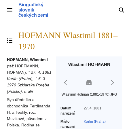
Přeskočit
Biografický
na
slovník
Hlavní menu
Hle
obsah
českých zemí
HOFMANN Wlastimil 1881–
Přepnout obsah
1970
HOFMANN, Wlastimil
Wlastimil HOFMANN
(též HOFFMANN,
HOFMAN),
* 27. 4. 1881
Karlín (Praha), † 6. 3.
1970 Szklarska Poręba
(Polsko), malíř
Wlastimil Hofman (1881-1970).JPG
Syn úředníka a
obchodníka Ferdinanda
Datum
27. 4. 1881
H. a Teofily, roz.
narození
Muzikové, původem z
Místo
Karlín (Praha)
Polska. Rodina se
narození