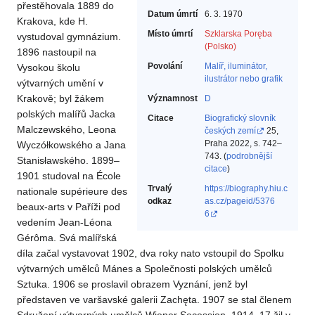
přestěhovala 1889 do
Datum úmrtí
6. 3. 1970
Krakova, kde H.
Místo úmrtí
Szklarska Poręba
vystudoval gymnázium.
(Polsko)
1896 nastoupil na
Povolání
Malíř, iluminátor,
Vysokou školu
ilustrátor nebo grafik‎
výtvarných umění v
Krakově; byl žákem
Významnost
D
polských malířů Jacka
Citace
Biografický slovník
Malczewského, Leona
českých zemí
25,
Praha 2022, s. 742–
Wyczółkowského a Jana
743. (
podrobnější
Stanisławského. 1899–
citace
)
1901 studoval na École
Trvalý
https://biography.hiu.c
nationale supérieure des
odkaz
as.cz/pageid/5376
beaux-arts v Paříži pod
6
vedením Jean-Léona
Gérôma. Svá malířská
díla začal vystavovat 1902, dva roky nato vstoupil do Spolku
výtvarných umělců Mánes a Společnosti polských umělců
Sztuka. 1906 se proslavil obrazem Vyznání, jenž byl
představen ve varšavské galerii Zachęta. 1907 se stal členem