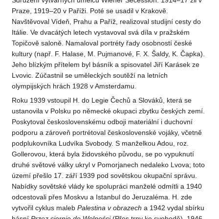
Sdružení výtvarných umělců Wiener Secession. 1914–17 žil v
Praze, 1919–20 v Paříži. Poté se usadil v Krakově.
Navštěvoval Vídeň, Prahu a Paříž, realizoval studijní cesty do
Itálie. Ve dvacátých letech vystavoval svá díla v pražském
Topičově saloně. Namaloval portréty řady osobností české
kultury (např. F. Halase, M. Pujmanové, F. X. Šaldy, K. Čapka).
Jeho blízkým přítelem byl básník a spisovatel Jiří Karásek ze
Lvovic. Zúčastnil se uměleckých soutěží na letních
olympijských hrách 1928 v Amsterdamu.
Roku 1939 vstoupil H. do Legie Čechů a Slováků, která se
ustanovila v Polsku po německé okupaci zbytku českých zemí.
Poskytoval československému odboji materiální i duchovní
podporu a zároveň portrétoval československé vojáky, včetně
podplukovníka Ludvíka Svobody. S manželkou Adou, roz.
Gollerovou, která byla židovského původu, se po vypuknutí
druhé světové války ukryl v Pomorjanech nedaleko Lvova; toto
území přešlo 17. září 1939 pod sovětskou okupační správu.
Nabídky sovětské vlády ke spolupráci manželé odmítli a 1940
odcestovali přes Moskvu a Istanbul do Jeruzaléma. H. zde
vytvořil cyklus maleb
Palestina v obrazech
a 1942 vydal sbírku
básní
Przez ciernie do Wolności
(Přes trny ke svobodě). 1946