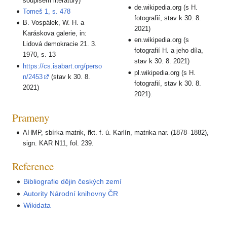
soupisem literatury)
de.wikipedia.org (s H.
Tomeš 1, s. 478
fotografií, stav k 30. 8.
B. Vospálek, W. H. a
2021)
Karáskova galerie, in:
en.wikipedia.org (s
Lidová demokracie 21. 3.
fotografií H. a jeho díla,
1970, s. 13
stav k 30. 8. 2021)
https://cs.isabart.org/perso
pl.wikipedia.org (s H.
n/2453
(stav k 30. 8.
fotografií, stav k 30. 8.
2021)
2021).
Prameny
AHMP, sbírka matrik, řkt. f. ú. Karlín, matrika nar. (1878–1882),
sign. KAR N11, fol. 239.
Reference
Bibliografie dějin českých zemí
Autority Národní knihovny ČR
Wikidata