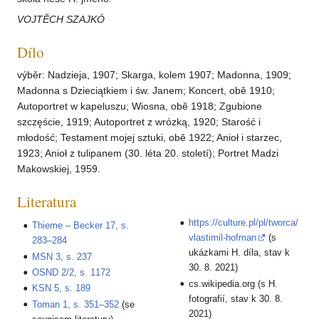
VOJTĚCH SZAJKÓ
Dílo
výběr: Nadzieja, 1907; Skarga, kolem 1907; Madonna, 1909;
Madonna s Dzieciątkiem i św. Janem; Koncert, obě 1910;
Autoportret w kapeluszu; Wiosna, obě 1918; Zgubione
szczęście, 1919; Autoportret z wrózką, 1920; Starość i
młodość; Testament mojej sztuki, obě 1922; Anioł i starzec,
1923; Anioł z tulipanem (30. léta 20. století); Portret Madzi
Makowskiej, 1959.
Literatura
https://culture.pl/pl/tworca/
Thieme – Becker 17, s.
vlastimil-hofman
(s
283–284
ukázkami H. díla, stav k
MSN 3, s. 237
30. 8. 2021)
OSND 2/2, s. 1172
cs.wikipedia.org (s H.
KSN 5, s. 189
fotografií, stav k 30. 8.
Toman 1, s. 351–352
(se
2021)