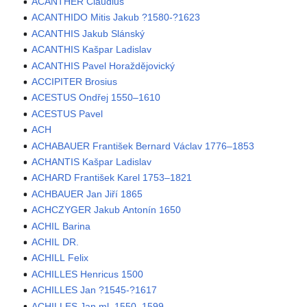
ACANTHER Claudius
ACANTHIDO Mitis Jakub ?1580-?1623
ACANTHIS Jakub Slánský
ACANTHIS Kašpar Ladislav
ACANTHIS Pavel Horaždějovický
ACCIPITER Brosius
ACESTUS Ondřej 1550–1610
ACESTUS Pavel
ACH
ACHABAUER František Bernard Václav 1776–1853
ACHANTIS Kašpar Ladislav
ACHARD František Karel 1753–1821
ACHBAUER Jan Jiří 1865
ACHCZYGER Jakub Antonín 1650
ACHIL Barina
ACHIL DR.
ACHILL Felix
ACHILLES Henricus 1500
ACHILLES Jan ?1545-?1617
ACHILLES Jan ml. 1550–1599