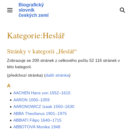
Přeskočit
Biografický
na
slovník
Hlavní menu
Hle
obsah
českých zemí
Kategorie
:
Heslář
Stránky v kategorii „Heslář“
Zobrazuje se 200 stránek z celkového počtu 52 116 stránek v
této kategorii.
(předchozí stránka) (
další stránka
)
A
AACHEN Hans von 1552–1615
AARON 1000–1059
AARONOWICZ Izaak 1550–1630
ABBA Theofanus 1901–1975
ABBIATI Filipo 1640–1715
ABBOTOVÁ Monika 1948